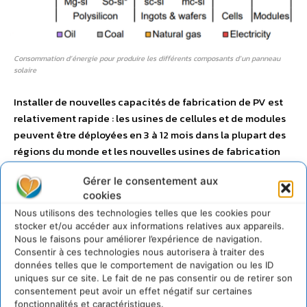
Consommation d’énergie pour produire les différents composants d’un panneau
solaire
Installer de nouvelles capacités de fabrication de PV est
relativement rapide : les usines de cellules et de modules
peuvent être déployées en 3 à 12 mois dans la plupart des
régions du monde et les nouvelles usines de fabrication
de polysilicium ont des délais allant de 12 à 40 mois.
Gérer le consentement aux
Malgré une électricité encore souvent fortement
cookies
carbonée, l’intensité des émissions de la fabrication du PV
Nous utilisons des technologies telles que les cookies pour
a chuté de 45 % depuis 2011 grâce notamment à
stocker et/ou accéder aux informations relatives aux appareils.
l’amélioration des procédés.
Nous le faisons pour améliorer l’expérience de navigation.
Consentir à ces technologies nous autorisera à traiter des
données telles que le comportement de navigation ou les ID
Un besoin en matériaux croissant,
uniques sur ce site. Le fait de ne pas consentir ou de retirer son
consentement peut avoir un effet négatif sur certaines
mais maîtrisé
fonctionnalités et caractéristiques.