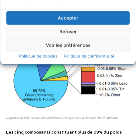
Une production industrielle soutenue nécessite le recours
Accepter
à des quantités importantes de matières premières. Les
intrants utilisés dans la fabrication d’un module PV
Refuser
standard sont listés dans le graphique ci-dessous :
Voir les préférences
Politique de cookies
Politique de confidentialité
Répartition (en masse) des matériaux composant un module PV en silicium
Les cinq composants constituant plus de 99% du poids