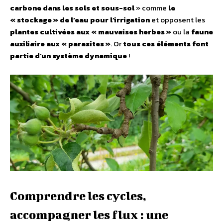
carbone dans les sols et sous-sol
» comme
le
« stockage » de l’eau pour l’irrigation
et opposent les
plantes cultivées aux « mauvaises herbes »
ou la
faune
auxiliaire aux « parasites »
. Or
tous ces éléments font
partie d’un système dynamique
!
Comprendre les cycles,
accompagner les flux : une