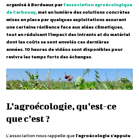
organisé à Bordeaux par
l’association agroécologique
de Carbouey
, met en lumière des solutions concrètes
mises en place par quelques exploitations assurant
une certaine résilience face aux aléas climatiques,
tout en réduisant l’impact des intrants et du matériel
dont les coûts se sont envolés ces dernières
années.
10 heures de vidéos sont disponibles pour
revivre les temps forts des échanges
.
L’agroécologie, qu’est-ce
que c’est ?
L’association nous rappelle que
l’agroécologie s’appuie