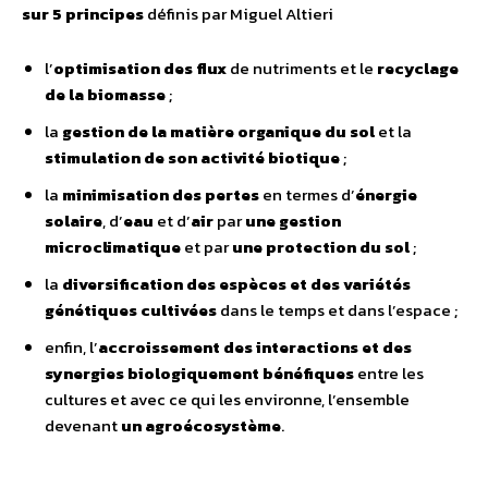
sur 5 principes
définis par Miguel Altieri
l’
optimisation des flux
de nutriments et le
recyclage
de la biomasse
;
la
gestion de la matière organique du sol
et la
stimulation de son activité biotique
;
la
minimisation des pertes
en termes d’
énergie
solaire
, d’
eau
et d’
air
par
une gestion
microclimatique
et par
une protection du sol
;
la
diversification des espèces et des variétés
génétiques cultivées
dans le temps et dans l’espace ;
enfin, l’
accroissement des interactions et des
synergies biologiquement bénéfiques
entre les
cultures et avec ce qui les environne, l’ensemble
devenant
un agroécosystème
.