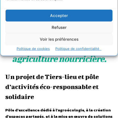
changement puissent
comprendre les cycles,
Accepter
accompagner les flux et
Refuser
ouvrir une voie pour
Voir les préférences
permettre une
Politique de cookies
Politique de confidentialité
agriculture nourricière.
Un projet de Tiers-lieu et pôle
d’activités éco-responsable et
solidaire
Pôle d’excellence dédié à l’agroécologie, à la création
d’espaces partagés, et à la mise en œuvre de solutions