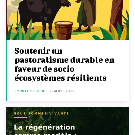
Soutenir un
pastoralisme durable en
faveur de socio-
écosystèmes résilients
CYRILLE SOUCHE
-
6 AOÛT 2026