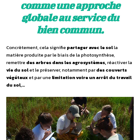
comme une approche
globale au service du
bien commun.
Concrètement, cela signifie
partager avec le sol
la
matière produite par le biais de la photosynthèse,
remettre
des arbres dans les agrosystèmes,
réactiver la
vie du sol
et le préserver, notamment par
des couverts
végétaux
et par une
limitation voire un arrêt du travail
du sol,…