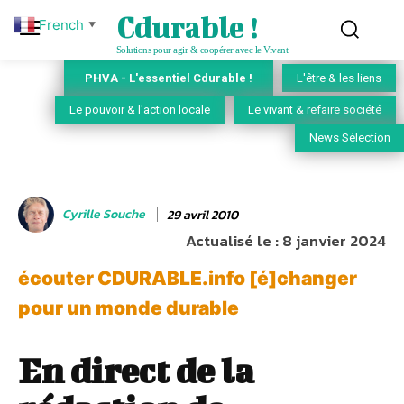
Cdurable !
French
▼
Solutions pour agir & coopérer avec le Vivant
PHVA - L'essentiel Cdurable !
L'être & les liens
Le pouvoir & l'action locale
Le vivant & refaire société
News Sélection
Cyrille Souche
29 avril 2010
Actualisé le :
8 janvier 2024
écouter CDURABLE.info [é]changer
pour un monde durable
En direct de la