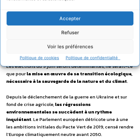
Faire adopter un traité mondial de lutte
contre la pollution plastique
Accepter
Proposer un Pacte européen ambitieux
Refuser
pour la sauvegarde de l’Océan
Voir les préférences
L’Union Européenne connait un tournant historique
.
Politique de cookies
Politique de confidentialité
Les élections du 9 juin seront déterminantes, ne serait-ce
que pour
la mise en œuvre de sa
transition écologique,
nécessaire à la sauvegarde de la nature et du climat
.
Depuis le déclenchement de la guerre en Ukraine et sur
fond de crise agricole,
les régressions
environnementales se succèdent à un rythme
inquiétant
. Le Parlement européen détricote une à une
les ambitions initiales du Pacte Vert de 2019, censé rendre
l’Europe climatiquement neutre avant 2050.