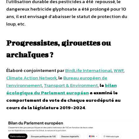
l’utilisation durable des pesticides a été repoussé, le
dangereux herbicide glyphosate a été prolongé pour 10
ans, il est envisagé d’abaisser le statut de protection du
loup, etc.
Progressistes, girouettes ou
archaïques ?
Élaboré conjointement par
BirdLife International
,
WWF
,
Climate Action Network
, le
Bureau européen de
l’environnement
,
Transport & Environment
,
le
bilan
écologique du Parlement européen
a examiné le
comportement de vote de chaque eurodéputé au
cours de la législature 2019-2024
.