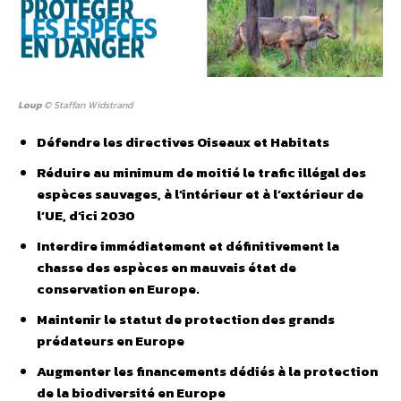
Loup
© Staffan Widstrand
Défendre les directives Oiseaux et Habitats
Réduire au minimum de moitié le trafic illégal des
espèces sauvages, à l’intérieur et à l’extérieur de
l’UE, d’ici 2030
Interdire immédiatement et définitivement la
chasse des espèces en mauvais état
de
conservation en Europe.
Maintenir le statut de protection des grands
prédateurs en Europe
Augmenter les financements dédiés
à la protection
de la biodiversité en Europe