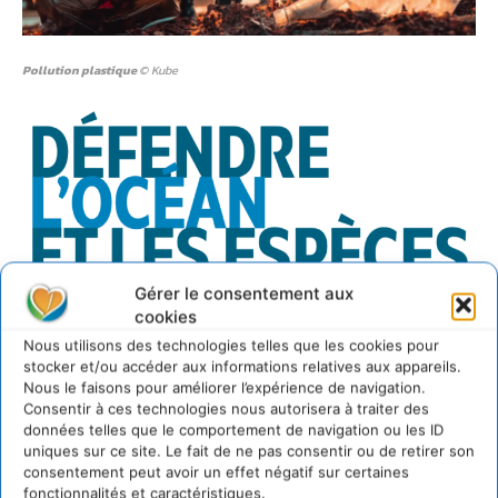
Pollution plastique
© Kube
Gérer le consentement aux
cookies
Nous utilisons des technologies telles que les cookies pour
stocker et/ou accéder aux informations relatives aux appareils.
Promouvoir des pratiques de pêche
Nous le faisons pour améliorer l’expérience de navigation.
compatibles avec la préservation des
Consentir à ces technologies nous autorisera à traiter des
océans
données telles que le comportement de navigation ou les ID
uniques sur ce site. Le fait de ne pas consentir ou de retirer son
Garantir une transition énergétique
consentement peut avoir un effet négatif sur certaines
respectueuse
des écosystèmes marins
fonctionnalités et caractéristiques.