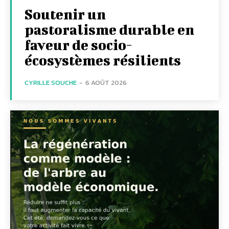
Soutenir un
pastoralisme durable en
faveur de socio-
écosystèmes résilients
CYRILLE SOUCHE
-
6 AOÛT 2026