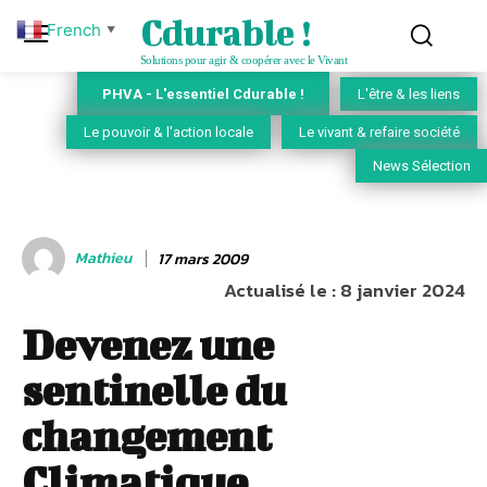
Cdurable !
French
▼
Solutions pour agir & coopérer avec le Vivant
PHVA - L'essentiel Cdurable !
L'être & les liens
Le pouvoir & l'action locale
Le vivant & refaire société
News Sélection
Mathieu
17 mars 2009
Actualisé le :
8 janvier 2024
Devenez une
sentinelle du
changement
Climatique