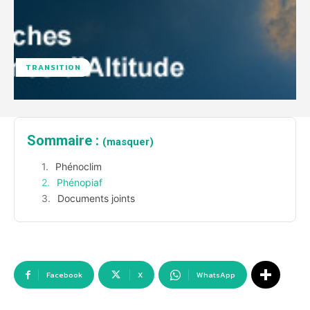
TRANSITION
Sommaire :
(masquer)
Phénoclim
Phénopiaf
Documents joints
Facebook
X
WhatsApp