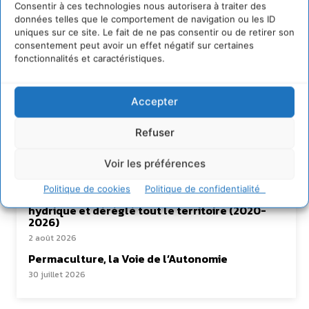
Consentir à ces technologies nous autorisera à traiter des
données telles que le comportement de navigation ou les ID
uniques sur ce site. Le fait de ne pas consentir ou de retirer son
consentement peut avoir un effet négatif sur certaines
fonctionnalités et caractéristiques.
Lire aussi
S’inspirer de l’arbre pour un modèle
Accepter
économique régénératif du vivant …
5 août 2026
Refuser
IPBES : le « GIEC de la biodiversité » appelle les
entreprises à devenir des alliées du vivant
Voir les préférences
4 août 2026
Politique de cookies
Politique de confidentialité
Comment le sol français a perdu sa mémoire
hydrique et déréglé tout le territoire (2020-
2026)
2 août 2026
Permaculture, la Voie de l’Autonomie
30 juillet 2026