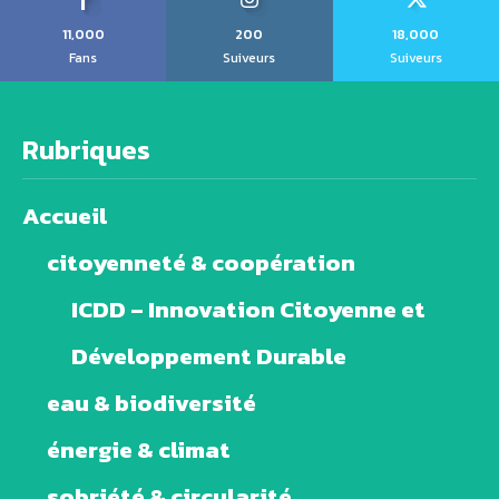
11,000
200
18,000
Fans
Suiveurs
Suiveurs
Rubriques
Accueil
citoyenneté & coopération
ICDD – Innovation Citoyenne et
Développement Durable
eau & biodiversité
énergie & climat
sobriété & circularité