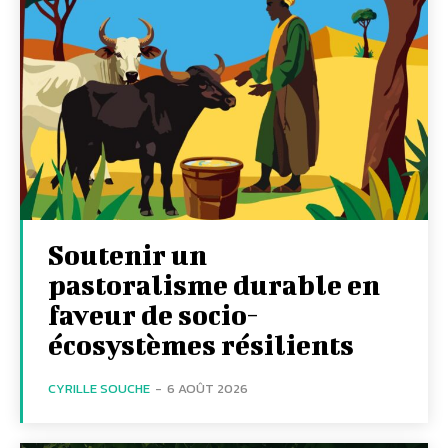
Soutenir un
pastoralisme durable en
faveur de socio-
écosystèmes résilients
CYRILLE SOUCHE
-
6 AOÛT 2026