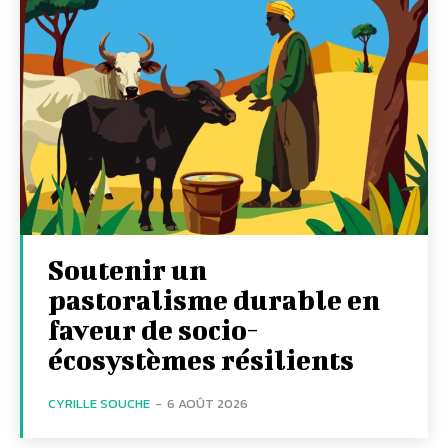
Soutenir un
pastoralisme durable en
faveur de socio-
écosystèmes résilients
CYRILLE SOUCHE
-
6 AOÛT 2026