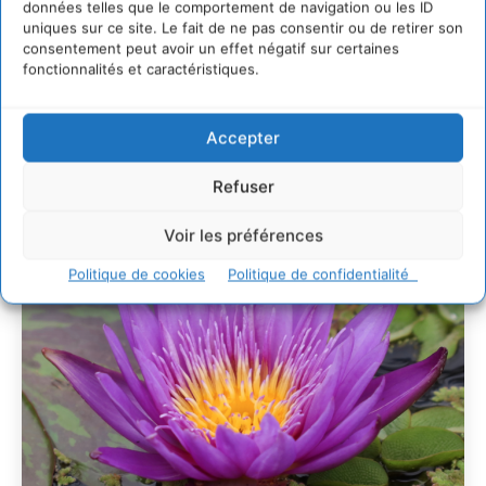
villes
données telles que le comportement de navigation ou les ID
uniques sur ce site. Le fait de ne pas consentir ou de retirer son
29 juillet 2026
consentement peut avoir un effet négatif sur certaines
L’éco-anxiété informe et l’éco-lucidité transforme
fonctionnalités et caractéristiques.
28 juillet 2026
7 indicateurs pour des villes résilientes et durables,
adaptées au changement climatique
Accepter
27 juillet 2026
Refuser
Voir les préférences
Politique de cookies
Politique de confidentialité