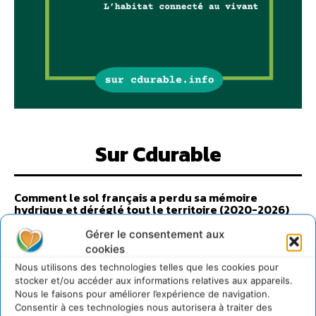
Sur Cdurable
Comment le sol français a perdu sa mémoire
hydrique et déréglé tout le territoire (2020-2026)
2 août 2026
Gérer le consentement aux
Développer notre attention aux espèces vivantes
cookies
non humaines avec les communs de Zoepolis
Nous utilisons des technologies telles que les cookies pour
30 juillet 2026
stocker et/ou accéder aux informations relatives aux appareils.
Un kit citoyen pour lever les freins au
Nous le faisons pour améliorer l’expérience de navigation.
développement des forêts comestibles dans nos
Consentir à ces technologies nous autorisera à traiter des