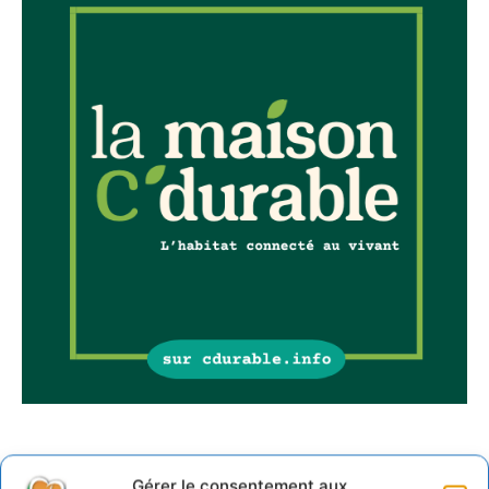
Sur Cdurable
Gérer le consentement aux