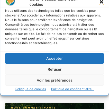
cookies
Nous utilisons des technologies telles que les cookies pour
Comment le sol français a perdu sa mémoire
hydrique et déréglé tout le territoire (2020-2026)
stocker et/ou accéder aux informations relatives aux appareils.
Nous le faisons pour améliorer l’expérience de navigation.
2 août 2026
Consentir à ces technologies nous autorisera à traiter des
Développer notre attention aux espèces vivantes
données telles que le comportement de navigation ou les ID
non humaines avec les communs de Zoepolis
uniques sur ce site. Le fait de ne pas consentir ou de retirer son
30 juillet 2026
consentement peut avoir un effet négatif sur certaines
fonctionnalités et caractéristiques.
Un kit citoyen pour lever les freins au
développement des forêts comestibles dans nos
villes
Accepter
29 juillet 2026
L’éco-anxiété informe et l’éco-lucidité transforme
Refuser
28 juillet 2026
7 indicateurs pour des villes résilientes et durables,
Voir les préférences
adaptées au changement climatique
Politique de cookies
Politique de confidentialité
27 juillet 2026