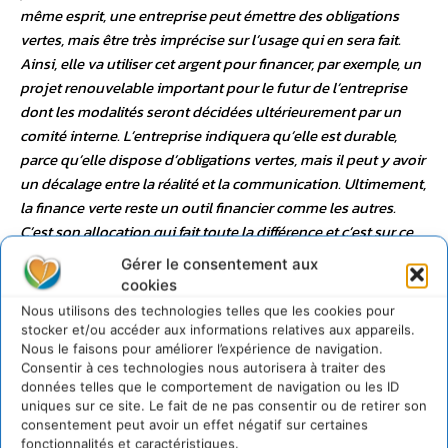
même esprit, une entreprise peut émettre des obligations
vertes, mais être très imprécise sur l’usage qui en sera fait.
Ainsi, elle va utiliser cet argent pour financer, par exemple, un
projet renouvelable important pour le futur de l’entreprise
dont les modalités seront décidées ultérieurement par un
comité interne. L’entreprise indiquera qu’elle est durable,
parce qu’elle dispose d’obligations vertes, mais il peut y avoir
un décalage entre la réalité et la communication. Ultimement,
la finance verte reste un outil financier comme les autres.
C’est son allocation qui fait toute la différence et c’est sur ce
sujet qu’il est nécessaire d’être particulièrement vigilant
. » «
Gérer le consentement aux
On parle plus des obligations vertes qu’elles n’existent en
cookies
réalité, et elles peuvent devenir un instrument de
Nous utilisons des technologies telles que les cookies pour
greenwashing
… »
stocker et/ou accéder aux informations relatives aux appareils.
Nous le faisons pour améliorer l’expérience de navigation.
Consentir à ces technologies nous autorisera à traiter des
En quoi la finance peut-elle aider
données telles que le comportement de navigation ou les ID
uniques sur ce site. Le fait de ne pas consentir ou de retirer son
ou accélérer la transition
consentement peut avoir un effet négatif sur certaines
fonctionnalités et caractéristiques.