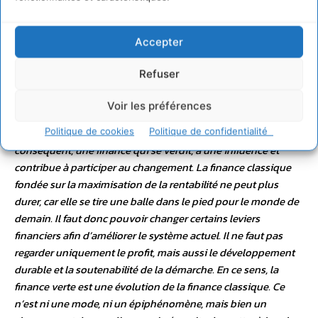
écologique ?
Accepter
«
Le célèbre économiste John Maynard Keynes disait qu’il
voulait ramener la finance à sa juste place : à une fonction de
Refuser
support présente en arrière- plan de toute organisation. La
finance devrait être une fonction d’exécution, or ce n’est pas
Voir les préférences
le cas. Aujourd’hui, le directeur financier est l’une des voix les
plus importantes dans tout Comité de Direction. Par
Politique de cookies
Politique de confidentialité
conséquent, une finance qui se verdit, a une influence et
contribue à participer au changement. La finance classique
fondée sur la maximisation de la rentabilité ne peut plus
durer, car elle se tire une balle dans le pied pour le monde de
demain. Il faut donc pouvoir changer certains leviers
financiers afin d’améliorer le système actuel. Il ne faut pas
regarder uniquement le profit, mais aussi le développement
durable et la soutenabilité de la démarche. En ce sens, la
finance verte est une évolution de la finance classique. Ce
n’est ni une mode, ni un épiphénomène, mais bien un