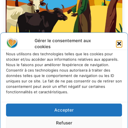
Gérer le consentement aux
cookies
Nous utilisons des technologies telles que les cookies pour
stocker et/ou accéder aux informations relatives aux appareils.
Soutenir un
Nous le faisons pour améliorer l’expérience de navigation.
pastoralisme durable en
Consentir à ces technologies nous autorisera à traiter des
données telles que le comportement de navigation ou les ID
faveur de socio-
uniques sur ce site. Le fait de ne pas consentir ou de retirer son
écosystèmes résilients
consentement peut avoir un effet négatif sur certaines
fonctionnalités et caractéristiques.
CYRILLE SOUCHE
-
6 AOÛT 2026
Accepter
Refuser