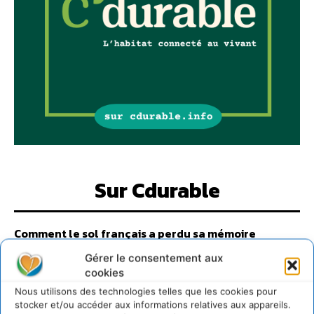
Sur Cdurable
Comment le sol français a perdu sa mémoire
hydrique et déréglé tout le territoire (2020-2026)
Gérer le consentement aux
2 août 2026
cookies
Développer notre attention aux espèces vivantes
Nous utilisons des technologies telles que les cookies pour
non humaines avec les communs de Zoepolis
stocker et/ou accéder aux informations relatives aux appareils.
30 juillet 2026