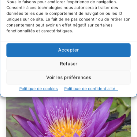
Nous le faisons pour améliorer l’expérience de navigation.
Un kit citoyen pour lever les freins au
Consentir à ces technologies nous autorisera à traiter des
développement des forêts comestibles dans nos
données telles que le comportement de navigation ou les ID
villes
uniques sur ce site. Le fait de ne pas consentir ou de retirer son
consentement peut avoir un effet négatif sur certaines
29 juillet 2026
fonctionnalités et caractéristiques.
L’éco-anxiété informe et l’éco-lucidité transforme
28 juillet 2026
7 indicateurs pour des villes résilientes et durables,
Accepter
adaptées au changement climatique
27 juillet 2026
Refuser
Voir les préférences
Politique de cookies
Politique de confidentialité