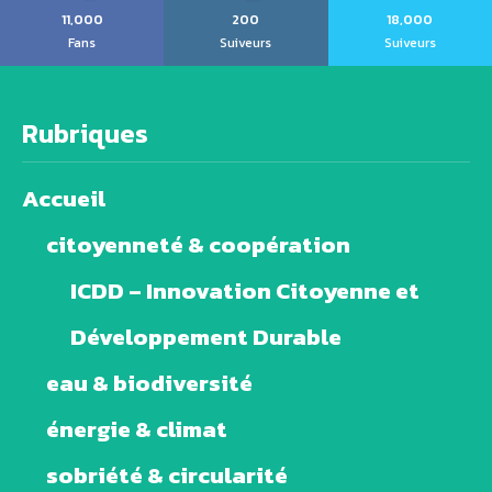
11,000
200
18,000
Fans
Suiveurs
Suiveurs
Rubriques
Accueil
citoyenneté & coopération
ICDD – Innovation Citoyenne et
Développement Durable
eau & biodiversité
énergie & climat
sobriété & circularité