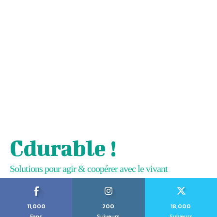
Cdurable !
Solutions pour agir & coopérer avec le vivant
11,000
200
18,000
Fans
Suiveurs
Suiveurs