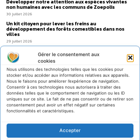
Développer notre attention aux espèces vivantes
non humaines avec les communs de Zoepolis
30 juillet 2026
Un kit citoyen pour lever les freins au
développement des forêts comestibles dans nos
villes
29 juillet 2026
L’éco-anxiété informe et l’éco-lucidité transforme
Gérer le consentement aux
28 juillet 2026
cookies
7 indicateurs pour des villes résilientes et durables,
Nous utilisons des technologies telles que les cookies pour
adaptées au changement climatique
stocker et/ou accéder aux informations relatives aux appareils.
27 juillet 2026
Nous le faisons pour améliorer l’expérience de navigation.
Consentir à ces technologies nous autorisera à traiter des
données telles que le comportement de navigation ou les ID
uniques sur ce site. Le fait de ne pas consentir ou de retirer son
consentement peut avoir un effet négatif sur certaines
fonctionnalités et caractéristiques.
Accepter