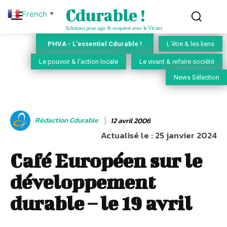
Cdurable !
French
▼
Solutions pour agir & coopérer avec le Vivant
PHVA - L'essentiel Cdurable !
L'être & les liens
Le pouvoir & l'action locale
Le vivant & refaire société
News Sélection
Rédaction Cdurable
12 avril 2006
Actualisé le :
25 janvier 2024
Café Européen sur le
développement
durable – le 19 avril