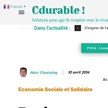
Cdurable !
French
▼
Solutions pour agir & coopérer avec le viva
Dans l'actualité :
IPBES : le « GI
>
PHVA - L'esse
10 avril 2014
Marc Chastaing
Ac
Economie Sociale et Solidaire