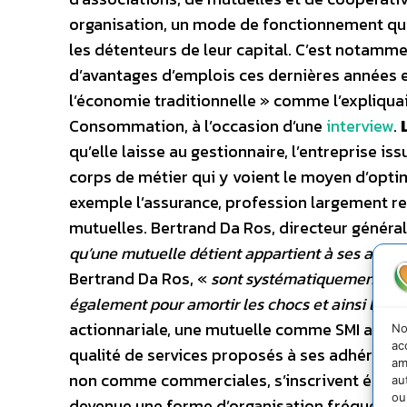
organisation, un mode de fonctionnement qui l
les détenteurs de leur capital. C’est notamme
d’avantages d’emplois ces dernières années et 
l’économie traditionnelle » comme l’expliquai
Consommation, à l’occasion d’une
interview
.
qu’elle laisse au gestionnaire, l’entreprise i
corps de métier qui y voient le moyen d’optim
exemple l’assurance, profession largement rep
mutuelles. Bertrand Da Ros, directeur général
qu’une mutuelle détient appartient à ses adhére
Bertrand Da Ros, «
sont systématiquement mis e
également pour amortir les chocs et ainsi lisse
actionnariale, une mutuelle comme SMI a donc t
No
ac
qualité de services proposés à ses adhérents.
am
non comme commerciales, s’inscrivent égaleme
au
ou
devenue une forme d’organisation fréquemment