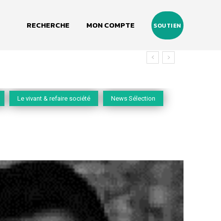
RECHERCHE
MON COMPTE
SOUTIEN
vivant
Le vivant & refaire société
News Sélection