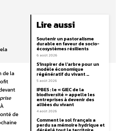
Lire aussi
Soutenir un pastoralisme
durable en faveur de socio-
écosystèmes résilients
Cela
6 août 2026
S’inspirer de l’arbre pour un
modèle économique
 de la
régénératif du vivant …
ofit
5 août 2026
 devant
IPBES : le « GIEC de la
biodiversité » appelle les
eprise
entreprises à devenir des
alliées du vivant
 À
4 août 2026
lonté de
Comment le sol français a
ochaine
perdu sa mémoire hydrique et
déréglé tout le territoire