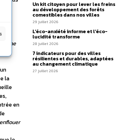
Un kit citoyen pour lever les freins
fruit
au développement des forêts
comestibles dans nos villes
r
29 juillet 2026
L’éco-anxiété informe et l’éco-
e
s
lucidité transforme
e à une
28 juillet 2026
7 indicateurs pour des villes
résilientes et durables, adaptées
au changement climatique
’un
27 juillet 2026
e la
eille
es,
ntrée en
de
renflouer
que le