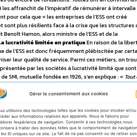
es affranchit de l’impératif de rémunérer à intervalle 
nt pour cela que « les entreprises de l’ESS ont créé
sont plus résilients face à la crise que les structures 
t Benoît Hamon, alors ministre de l’ESS et de la
La lucrativité limitée en pratique
En raison de la liber
ssue de l’ESS est donc fréquemment plébiscitée par cert
iser leur qualité de service. Parmi ces métiers, on tro
résentée par les sociétés à lucrativité limité que sont
 de SMI, mutuelle fondée en 1926, s’en explique : «
Tout 
nts, y compris les bénéfices réalisés
». Ces bénéfices, p
n réserve pour être réinvestis dans l’entreprise, mais
Gérer le consentement aux cookies
r les augmentations de cotisations
». À l’abri de toute p
out le loisir d’utiliser ses excédents pour améliorer l
us utilisons des technologies telles que les cookies pour stocker et/ou
céder aux informations relatives aux appareils. Nous le faisons pour
 Les entreprises associatives, qu’elles soient considé
éliorer l’expérience de navigation. Consentir à ces technologies nous
nt dans une stratégie similaire. L’association est ain
torisera à traiter des données telles que le comportement de navigatio
 les ID uniques sur ce site. Le fait de ne pas consentir ou de retirer son
 observée dans les industries artistiques, sportives 