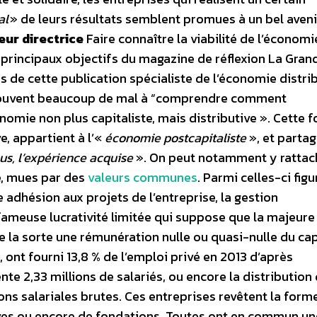
al
» de leurs résultats semblent promues à un bel aveni
leur directrice
Faire connaître la viabilité de l’économi
s principaux objectifs du magazine de réflexion La Gran
es de cette publication spécialiste de l’économie distrib
à souvent beaucoup de mal à “comprendre comment
nomie non plus capitaliste, mais distributive ». Cette 
, appartient à l’«
économie postcapitaliste
», et parta
ous, l’expérience acquise
». On peut notamment y rattach
e, mues par des
valeurs communes
. Parmi celles-ci figu
re adhésion aux projets de l’entreprise, la gestion
fameuse lucrativité limitée qui suppose que la majeure
 la sorte une rémunération nulle ou quasi-nulle du cap
, ont fourni 13,8 % de l’emploi privé en 2013 d’après
ente 2,33 millions de salariés, ou encore la distribution
ns salariales brutes. Ces entreprises revêtent la form
ives ou encore de fondations. Toutes ont en commun un