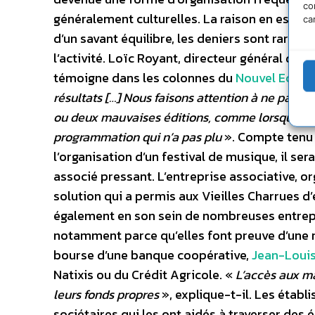
co
généralement culturelles. La raison en est si
ca
d’un savant équilibre, les deniers sont rares
l’activité. Loïc Royant, directeur général de l
témoigne dans les colonnes du
Nouvel Econo
résultats […] Nous faisons attention à ne pas pe
ou deux mauvaises éditions, comme lorsque no
programmation qui n’a pas plu
». Compte tenu d
l’organisation d’un festival de musique, il ser
associé pressant. L’entreprise associative, o
solution qui a permis aux Vieilles Charrues d’
également en son sein de nombreuses entrepri
notamment parce qu’elles font preuve d’une r
bourse d’une banque coopérative,
Jean-Louis
Natixis ou du Crédit Agricole. «
L’accès aux ma
leurs fonds propres
», explique-t-il. Les établi
sociétaires qui les ont aidés à traverser des 