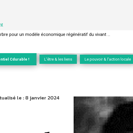
nt
EC de la biodiversité » appelle les entreprises à devenir des alliées du 
ntiel Cdurable !
L'être & les liens
Le pouvoir & l'action locale
tualisé le :
8 janvier 2024