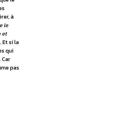
es
rer, à
e le
 et
 Et si la
es qui
. Car
sume pas