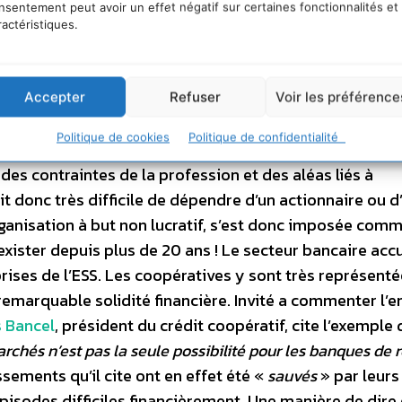
nsentement peut avoir un effet négatif sur certaines fonctionnalités et
mple : dans ces secteurs où les business models sont le 
ractéristiques.
 et utilisés avec beaucoup de précautions pour consolide
’association qui gère le festival des Vieilles Charues en
miste
: «
l’an passé nous avons réalisé 500 000 euros d
Accepter
Refuser
Voir les préférence
rdre d’argent et notre trésorerie nous permet de faire fac
Politique de cookies
Politique de confidentialité
us avons perdu 800 000 euros en 2005, à cause de la
es contraintes de la profession et des aléas liés à
ait donc très difficile de dépendre d’un actionnaire ou d
rganisation à but non lucratif, s’est donc imposée comm
exister depuis plus de 20 ans ! Le secteur bancaire accu
ses de l’ESS. Les coopératives y sont très représenté
emarquable solidité financière. Invité a commenter l’e
 Bancel
, président du crédit coopératif, cite l’exemple 
rchés n’est pas la seule possibilité pour les banques de 
ssements qu’il cite ont en effet été «
sauvés
» par leurs
épisodes difficiles financièrement. Une manière de dire 