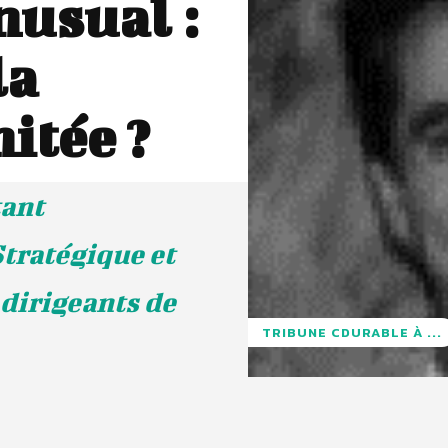
nusual :
la
mitée ?
tant
tratégique et
dirigeants de
TRIBUNE CDURABLE À ...