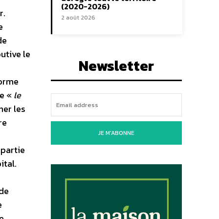
(2020-2026)
r.
2 août 2026
e
de
utive le
Newsletter
forme
ge «
le
er les
re
JE M'ABONNE
 partie
ital.
 de
e
e