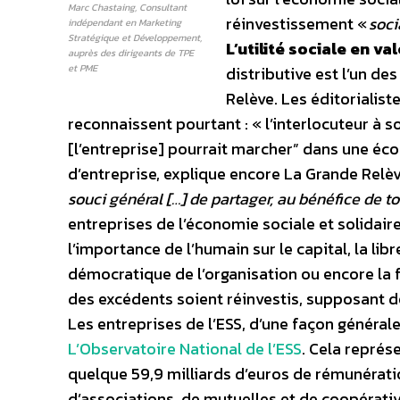
Marc Chastaing, Consultant
réinvestissement «
soci
indépendant en Marketing
Stratégique et Développement,
L’utilité sociale en va
auprès des dirigeants de TPE
et PME
distributive est l’un de
Relève. Les éditorialist
reconnaissent pourtant : « l’interlocuteur 
[l’entreprise] pourrait marcher” dans une éco
d’entreprise, explique encore La Grande Relève
souci général […] de partager, au bénéfice de t
entreprises de l’économie sociale et solidair
l’importance de l’humain sur le capital, la lib
démocratique de l’organisation ou encore la 
des excédents soient réinvestis, supposant de
Les entreprises de l’ESS, d’une façon générale
L’Observatoire National de l’ESS
. Cela représ
quelque 59,9 milliards d’euros de rémunératio
d’associations, de mutuelles et de coopérat