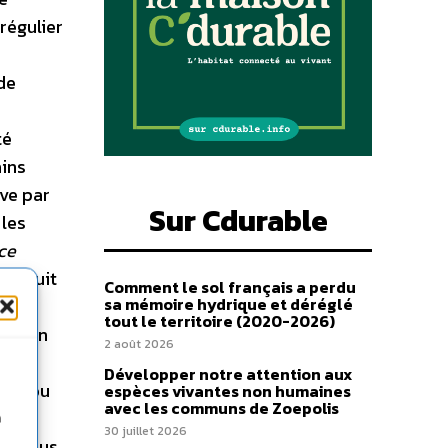
régulier
de
té
ains
uve par
Sur Cdurable
 les
ce
oursuit
Comment le sol français a perdu
sa mémoire hydrique et déréglé
tout le territoire (2020-2026)
ression
2 août 2026
a
Développer notre attention aux
rées ou
espèces vivantes non humaines
avec les communs de Zoepolis
si
n
30 juillet 2026
et plus