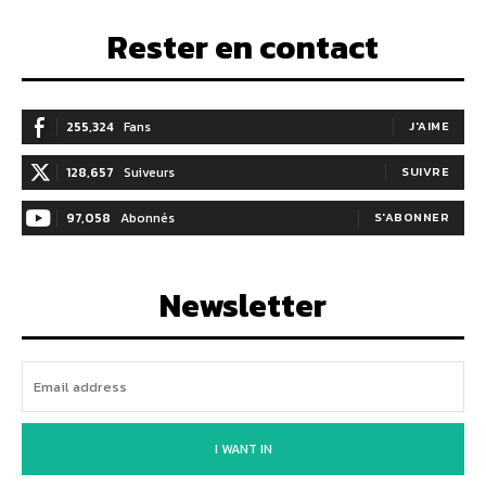
Rester en contact
255,324
Fans
J'AIME
128,657
Suiveurs
SUIVRE
97,058
Abonnés
S'ABONNER
Newsletter
I WANT IN