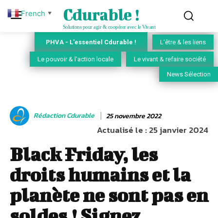
Cdurable !
French
▼
Solutions pour agir & coopérer avec le Vivant
PHVA - L'essentiel Cdurable !
L'être & les liens
Le pouvoir & l'action locale
Le vivant & refaire société
News Sélection
Rédaction Cdurable
25 novembre 2022
Actualisé le :
25 janvier 2024
Black Friday, les
droits humains et la
planète ne sont pas en
soldes ! Signez