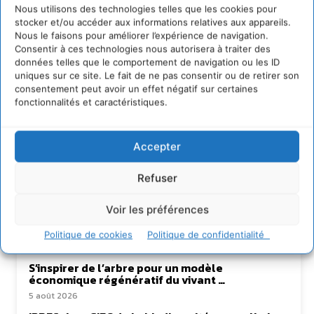
Nous utilisons des technologies telles que les cookies pour
Rédaction Cdurable
stocker et/ou accéder aux informations relatives aux appareils.
Nous le faisons pour améliorer l’expérience de navigation.
Consentir à ces technologies nous autorisera à traiter des
https:/cdurable.info
données telles que le comportement de navigation ou les ID
uniques sur ce site. Le fait de ne pas consentir ou de retirer son
consentement peut avoir un effet négatif sur certaines
fonctionnalités et caractéristiques.
Accepter
Refuser
Lire aussi
Voir les préférences
Soutenir un pastoralisme durable en faveur de
socio-écosystèmes résilients
Politique de cookies
Politique de confidentialité
6 août 2026
S’inspirer de l’arbre pour un modèle
économique régénératif du vivant …
5 août 2026