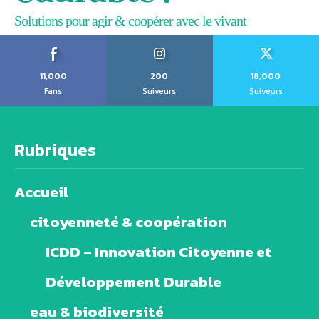
Solutions pour agir & coopérer avec le vivant
11,000
200
18,000
Fans
Suiveurs
Suiveurs
Rubriques
Accueil
citoyenneté & coopération
ICDD – Innovation Citoyenne et
Développement Durable
eau & biodiversité