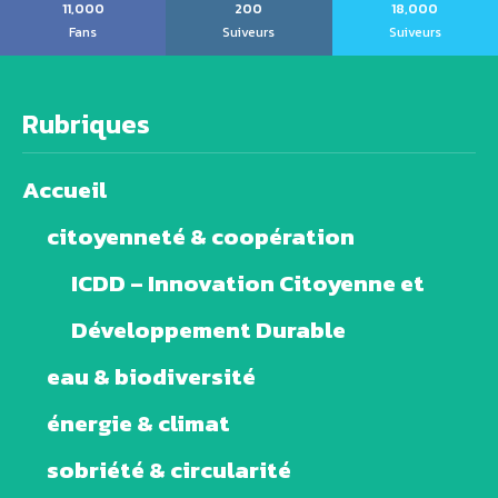
11,000
200
18,000
Fans
Suiveurs
Suiveurs
Rubriques
Accueil
citoyenneté & coopération
ICDD – Innovation Citoyenne et
Développement Durable
eau & biodiversité
énergie & climat
sobriété & circularité