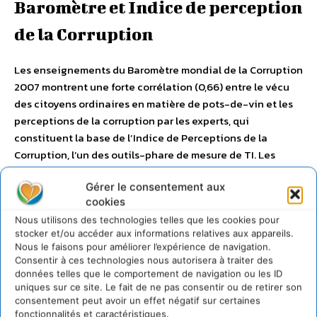
Baromètre et Indice de perception
de la Corruption
Les enseignements du Baromètre mondial de la Corruption
2007 montrent une forte corrélation (0,66) entre le vécu
des citoyens ordinaires en matière de pots-de-vin et les
perceptions de la corruption par les experts, qui
constituent la base de l’Indice de Perceptions de la
Corruption, l’un des outils-phare de mesure de TI. Les
états dans lesquels les hommes d’affaire, les analystes du
Gérer le consentement aux
pays et les experts remarquent que la corruption est
cookies
largement répandue sont ceux-là même où, en moyenne,
Nous utilisons des technologies telles que les cookies pour
une plus grande partie des citoyens paye des pots-de-vin
stocker et/ou accéder aux informations relatives aux appareils.
pour avoir accès aux services publics.
Nous le faisons pour améliorer l’expérience de navigation.
Consentir à ces technologies nous autorisera à traiter des
données telles que le comportement de navigation ou les ID
Conclusion : la lutte contre la
uniques sur ce site. Le fait de ne pas consentir ou de retirer son
consentement peut avoir un effet négatif sur certaines
corruption est l’affaire de tous
fonctionnalités et caractéristiques.