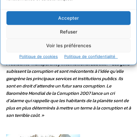
« Il est nécessaire de transformer les promesses en action
Accepter
pour que les efforts dans la lutte contre la corruption aient un
impact sur le quotidien des citoyens. Les gouvernements
Refuser
sont des maillons essentiels dans l’engagement de la lutte
anti-corruption. Mais ils ne sont pas seuls à devoir assumer
Voir les préférences
cette responsabilité. Nous attendons une action concertée de
la société civile et du secteur public également »
, conclut la
Politique de cookies
Politique de confidentialité
Présidente Transparency International Labelle.
« Les gens
subissent la corruption et sont mécontents à l’idée qu’elle
gangrène les principaux services et institutions publics. Ils
sont en droit d’attendre un futur sans corruption. Le
Baromètre Mondial de la Corruption 2007 lance un cri
d’alarme qui rappelle que les habitants de la planète sont de
plus en plus déterminés à mettre un terme à la corruption et à
son terrible coût. »