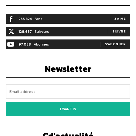
255,324
Fans
J'AIME
128,657
Suiveurs
SUIVRE
97,058
Abonnés
S'ABONNER
Newsletter
I WANT IN
Cd'actualité