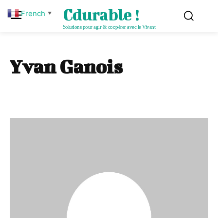
Cdurable !
French
▼
Solutions pour agir & coopérer avec le Vivant
Yvan Ganois