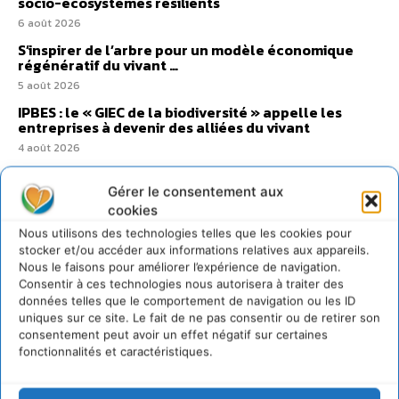
socio-écosystèmes résilients
6 août 2026
S’inspirer de l’arbre pour un modèle économique
régénératif du vivant …
5 août 2026
IPBES : le « GIEC de la biodiversité » appelle les
entreprises à devenir des alliées du vivant
4 août 2026
Comment le sol français a perdu sa mémoire
hydrique et déréglé tout le territoire (2020-2026)
Gérer le consentement aux
cookies
2 août 2026
Nous utilisons des technologies telles que les cookies pour
stocker et/ou accéder aux informations relatives aux appareils.
Nous le faisons pour améliorer l’expérience de navigation.
Consentir à ces technologies nous autorisera à traiter des
données telles que le comportement de navigation ou les ID
@cdurableinfo
uniques sur ce site. Le fait de ne pas consentir ou de retirer son
Suivre
273
Suiveurs
consentement peut avoir un effet négatif sur certaines
fonctionnalités et caractéristiques.