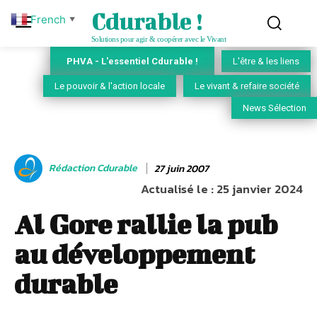
Cdurable !
French
▼
Solutions pour agir & coopérer avec le Vivant
PHVA - L'essentiel Cdurable !
L'être & les liens
Le pouvoir & l'action locale
Le vivant & refaire société
News Sélection
Rédaction Cdurable
27 juin 2007
Actualisé le :
25 janvier 2024
Al Gore rallie la pub
au développement
durable