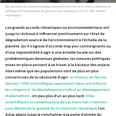
Des membres de Scientist Rebellion interpellés lors d’un sit-in visant à dénoncer la
politique environnementale du gouvernement allemand, le 6 avril 2022 à Berlin
(Allemagne).
Les grands accords climatiques ou environnementaux ont
jusqu’ici échoué à influencer positivement sur l’état de
dégradation avancé de l’environnement à l’échelle de la
planète. Qu’il s’agisse d’accords trop peu contraignants ou
d’une impossibilité à agir à une échelle locale sur des
problématiques devenues globales, les mesures politiques
mises en place peinent à se hisser à la hauteur des enjeux.
Alors même que les populations sont de plus en plus
convaincues de la nécessité d’agir :
en France, en février
dernier, 1 000 scientifiques appelaient dans une tribune
les citoyens à “
la désobéissance civile et au développement
d’alternatives
”
. Un peu plus d’un an plus tard,
mille
scientifiques accomplissaient des actions non violentes
pour dénoncer la gravité de la situation climatique
, l’un
d’eux allant jusqu’à s’enchaîner à la porte d’entrée du