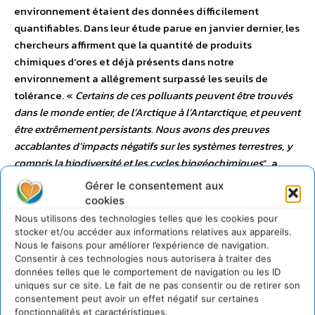
environnement étaient des données difficilement
quantifiables. Dans leur étude parue en janvier dernier, les
chercheurs affirment que la quantité de produits
chimiques d’ores et déjà présents dans notre
environnement a allégrement surpassé les seuils de
tolérance. «
Certains de ces polluants peuvent être trouvés
dans le monde entier, de l’Arctique à l’Antarctique, et peuvent
être extrêmement persistants. Nous avons des preuves
accablantes d’impacts négatifs sur les systèmes terrestres, y
compris la biodiversité et les cycles biogéochimiques
”, a
assuré
Carney Almroth
, l’un des co-auteurs de l’étude. On
Gérer le consentement aux
considère ainsi qu’à l’heure actuelle, la masse totale de
cookies
plastiques sur la planète représente plus du double de la
Nous utilisons des technologies telles que les cookies pour
masse de tous les mammifères vivants… or environ 80 % de
stocker et/ou accéder aux informations relatives aux appareils.
la quantité de plastiques produits restent dans
Nous le faisons pour améliorer l’expérience de navigation.
Consentir à ces technologies nous autorisera à traiter des
l’environnement. Le volume de substances chimiques
données telles que le comportement de navigation ou les ID
disséminées dans la nature est d’ailleurs devenu si
uniques sur ce site. Le fait de ne pas consentir ou de retirer son
important que les scientifiques ne sont plus en mesure de
consentement peut avoir un effet négatif sur certaines
fonctionnalités et caractéristiques.
les surveiller efficacement et donc de mesurer leur