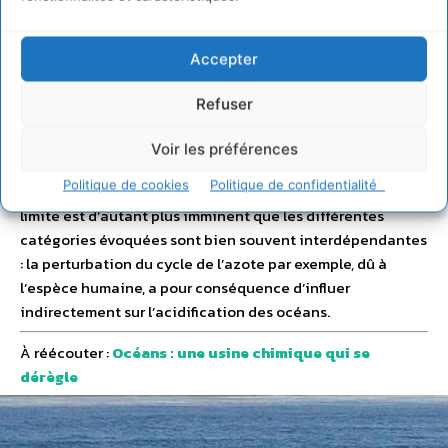
impact… Sur les neuf limites planétaires ainsi instituées, il
ne reste donc plus que trois seuils de tolérance qui n’ont
Accepter
pas été dépassés. Et à ce stade, seule la couche d’ozone
semble être à peu près préservée. Si l’augmentation des
Refuser
aérosols présents dans notre atmosphère n’a toujours pas
été quantifiée, l’acidification des océans empire quant à
Voir les préférences
elle un peu plus chaque année, sans que des mesures
Politique de cookies
Politique de confidentialité
efficaces n’aient été prises… Et le franchissement de la
limite est d’autant plus imminent que les différentes
catégories évoquées sont bien souvent interdépendantes
: la perturbation du cycle de l’azote par exemple, dû à
l’espèce humaine, a pour conséquence d’influer
indirectement sur l’acidification des océans.
À réécouter :
Océans : une usine chimique qui se
dérègle