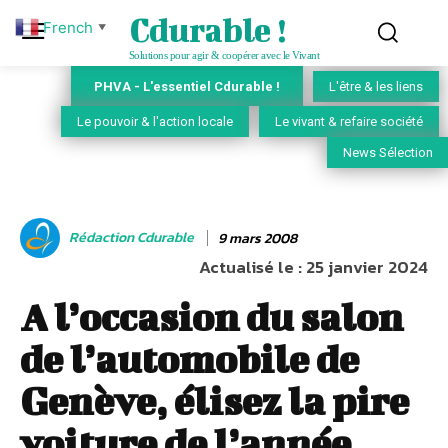
Cdurable !
French
▼
Solutions pour agir & coopérer avec le Vivant
PHVA - L'essentiel Cdurable !
L'être & les liens
Le pouvoir & l'action locale
Le vivant & refaire société
News Sélection
Rédaction Cdurable
9 mars 2008
Actualisé le :
25 janvier 2024
A l’occasion du salon
de l’automobile de
Genève, élisez la pire
voiture de l’année