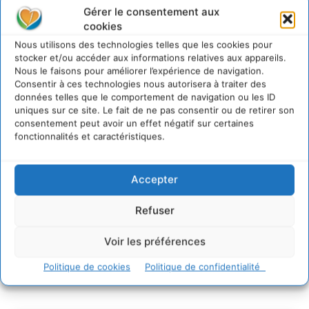
Sur Cdurable
Gérer le consentement aux
cookies
Nous utilisons des technologies telles que les cookies pour
Comment le sol français a perdu sa mémoire
stocker et/ou accéder aux informations relatives aux appareils.
hydrique et déréglé tout le territoire (2020-2026)
Nous le faisons pour améliorer l’expérience de navigation.
2 août 2026
Consentir à ces technologies nous autorisera à traiter des
données telles que le comportement de navigation ou les ID
Développer notre attention aux espèces vivantes
uniques sur ce site. Le fait de ne pas consentir ou de retirer son
non humaines avec les communs de Zoepolis
consentement peut avoir un effet négatif sur certaines
30 juillet 2026
fonctionnalités et caractéristiques.
Un kit citoyen pour lever les freins au
développement des forêts comestibles dans nos
villes
Accepter
29 juillet 2026
L’éco-anxiété informe et l’éco-lucidité transforme
Refuser
28 juillet 2026
Voir les préférences
7 indicateurs pour des villes résilientes et durables,
adaptées au changement climatique
Politique de cookies
Politique de confidentialité
27 juillet 2026