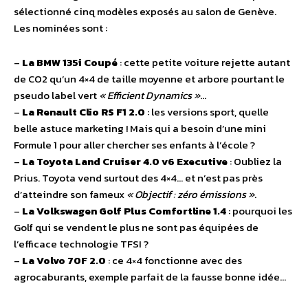
sélectionné cinq modèles exposés au salon de Genève.
Les nominées sont :
–
La BMW 135i Coupé
: cette petite voiture rejette autant
de CO2 qu’un 4×4 de taille moyenne et arbore pourtant le
pseudo label vert
« Efficient Dynamics »
…
–
La Renault Clio RS F1 2.0
: les versions sport, quelle
belle astuce marketing ! Mais qui a besoin d’une mini
Formule 1 pour aller chercher ses enfants à l’école ?
–
La Toyota Land Cruiser 4.0 v6 Executive
: Oubliez la
Prius. Toyota vend surtout des 4×4… et n’est pas près
d’atteindre son fameux
« Objectif : zéro émissions »
.
–
La Volkswagen Golf Plus Comfortline 1.4
: pourquoi les
Golf qui se vendent le plus ne sont pas équipées de
l’efficace technologie TFSI ?
–
La Volvo 70F 2.0
: ce 4×4 fonctionne avec des
agrocaburants, exemple parfait de la fausse bonne idée…