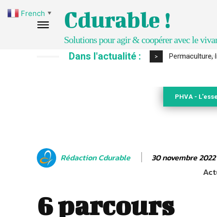
Cdurable !
French
▼
Solutions pour agir & coopérer avec le viva
Dans l'actualité :
Un kit citoyen
>
PHVA - L'esse
30 novembre 2022
Rédaction Cdurable
Act
6 parcours