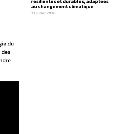
résilientes et durables, adaptées
au changement climatique
27 juillet 2026
gie du
n des
endre