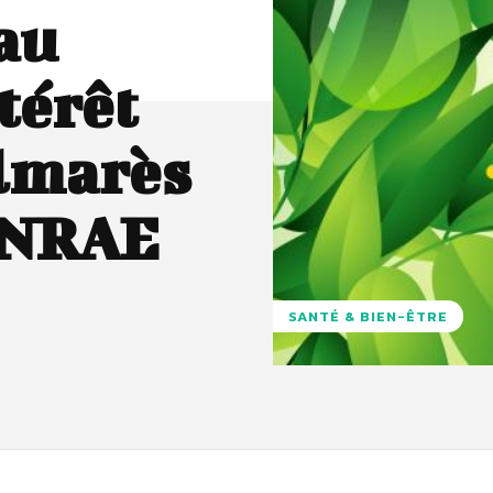
au
ntérêt
almarès
 INRAE
SANTÉ & BIEN-ÊTRE