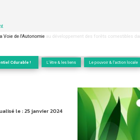
nt
 pour lever les freins au développement des forêts comestibles dans 
ntiel Cdurable !
L'être & les liens
Le pouvoir & l'action locale
ualisé le :
25 janvier 2024