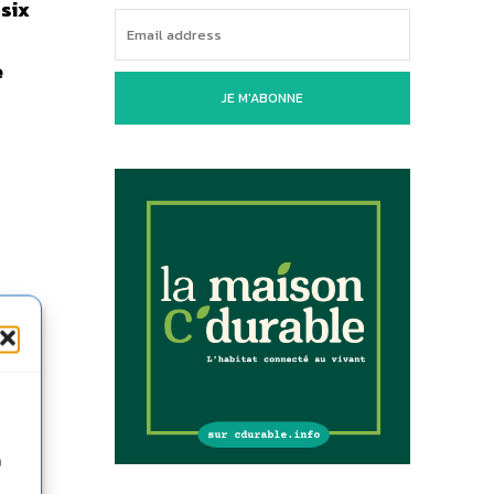
 six
e
JE M'ABONNE
n