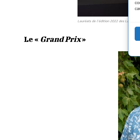
co
ca
Lauréats de l’édition 2022 des Lauriers
Le «
Grand Prix
»