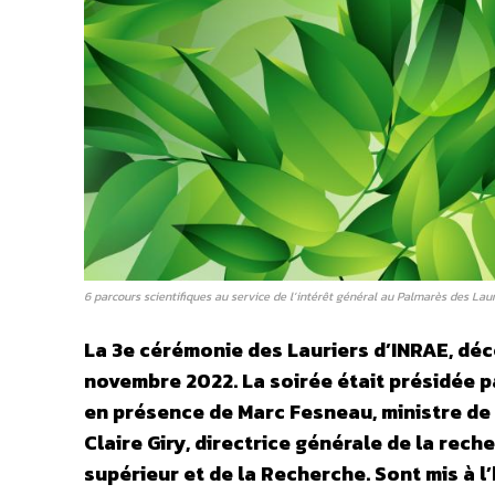
6 parcours scientifiques au service de l’intérêt général au Palmarès des La
La 3e cérémonie des Lauriers d’INRAE, déce
novembre 2022. La soirée était présidée p
en présence de Marc Fesneau, ministre de l
Claire Giry, directrice générale de la rec
supérieur et de la Recherche. Sont mis à