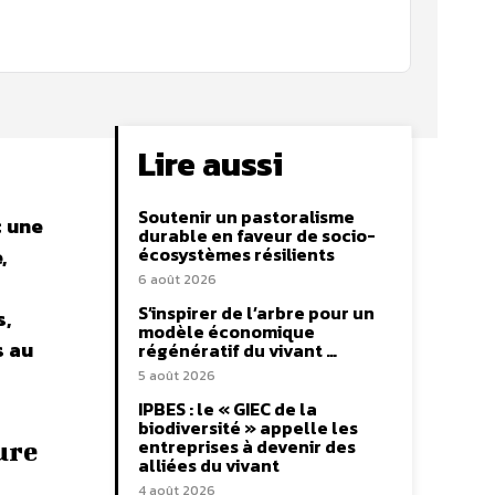
Lire aussi
Soutenir un pastoralisme
c une
durable en faveur de socio-
écosystèmes résilients
,
6 août 2026
S’inspirer de l’arbre pour un
s,
modèle économique
s au
régénératif du vivant …
5 août 2026
IPBES : le « GIEC de la
biodiversité » appelle les
entreprises à devenir des
ure
alliées du vivant
4 août 2026