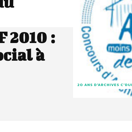
du
 2010 :
cial à
20 ANS D'ARCHIVES C'D