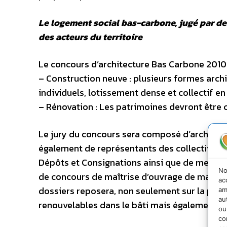
Le logement social bas-carbone, jugé par de
des acteurs du territoire
Le concours d’architecture Bas Carbone 2010 
– Construction neuve : plusieurs formes arch
individuels, lotissement dense et collectif e
– Rénovation : Les patrimoines devront être 
Le jury du concours sera composé d’architec
également de représentants des collectivités
Dépôts et Consignations ainsi que de membres 
No
de concours de maîtrise d’ouvrage de marchés
ac
dossiers reposera, non seulement sur la perf
am
au
renouvelables dans le bâti mais également sur
ou
co