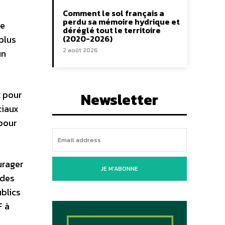
Comment le sol français a
perdu sa mémoire hydrique et
Le
déréglé tout le territoire
plus
(2020-2026)
2 août 2026
un
t pour
Newsletter
ciaux
pour
urager
JE M'ABONNE
 des
ublics
F à