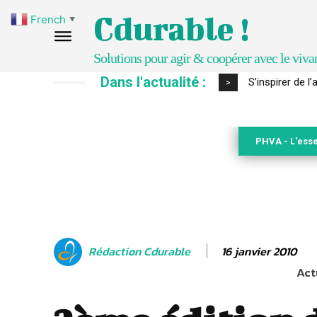
Cdurable !
French
▼
Solutions pour agir & coopérer avec le viva
Dans l'actualité :
IPBES : le « GI
>
PHVA - L'esse
16 janvier 2010
Rédaction Cdurable
Act