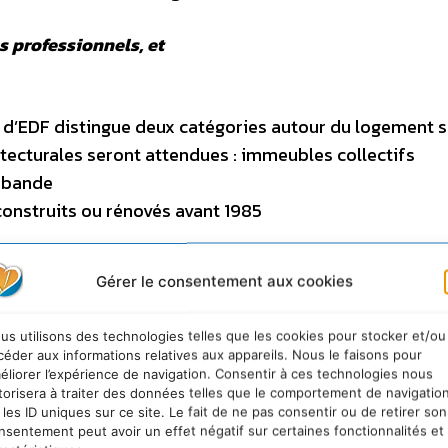
s professionnels, et
d’EDF distingue deux catégories autour du logement so
itecturales seront attendues : immeubles collectifs
n bande
construits ou rénovés avant 1985
tes indépendants de renom, d’architectes d’état mais
Gérer le consentement aux cookies
 et des bailleurs sociaux, d’un membre de la Caisse de
de la direction d’EDF. Il sera constitué sur le mode d’
us utilisons des technologies telles que les cookies pour stocker et/ou
 publics. L’un des critères majeurs de pré-sélection d
céder aux informations relatives aux appareils. Nous le faisons pour
ormance énergétique et l’intégration des énergies
éliorer l’expérience de navigation. Consentir à ces technologies nous
torisera à traiter des données telles que le comportement de navigatio
 la préservation de la qualité de vie des occupants.
 les ID uniques sur ce site. Le fait de ne pas consentir ou de retirer son
nsentement peut avoir un effet négatif sur certaines fonctionnalités et