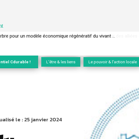
nt
EC de la biodiversité » appelle les entreprises à devenir des alliées du 
ntiel Cdurable !
L'être & les liens
Le pouvoir & l'action locale
ualisé le :
25 janvier 2024