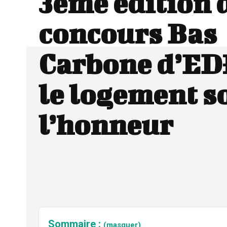
3ème édition 
concours Bas
Carbone d’EDF
le logement so
l’honneur
Sommaire :
(masquer)