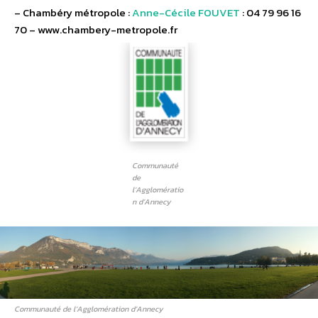
– Chambéry métropole :
Anne-Cécile FOUVET
: 04 79 96 16
70 – www.chambery-metropole.fr
Communauté
de
l’Agglomératio
n d’Annecy
Communauté de l’Agglomération d’Annecy