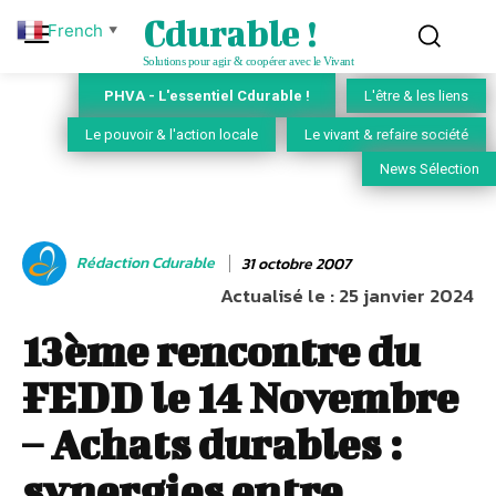
Cdurable !
French
▼
Solutions pour agir & coopérer avec le Vivant
PHVA - L'essentiel Cdurable !
L'être & les liens
Le pouvoir & l'action locale
Le vivant & refaire société
News Sélection
Rédaction Cdurable
31 octobre 2007
Actualisé le :
25 janvier 2024
13ème rencontre du
FEDD le 14 Novembre
– Achats durables :
synergies entre