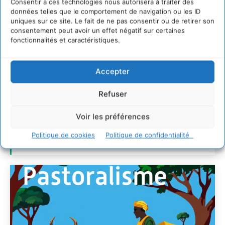
Consentir à ces technologies nous autorisera à traiter des
données telles que le comportement de navigation ou les ID
uniques sur ce site. Le fait de ne pas consentir ou de retirer son
Transformer les
consentement peut avoir un effet négatif sur certaines
territoires par le
fonctionnalités et caractéristiques.
dialogue et la
coopération avec un
Accepter
Commun
Refuser
d’Accompagnement des
Transitions
Voir les préférences
Politique de cookies
Politique de confidentialité
CYRILLE SOUCHE
-
7 AOÛT 2026