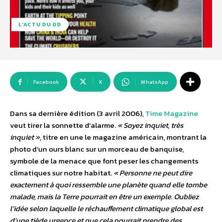
L'ACTU DU DD
Facebook
X
WhatsApp
Dans sa dernière édition (3 avril 2006),
Time Magazine
veut tirer la sonnette d’alarme.
« Soyez inquiet, très
inquiet »
, titre en une le magazine américain, montrant la
photo d’un ours blanc sur un morceau de banquise,
symbole de la menace que font peser les changements
climatiques sur notre habitat.
« Personne ne peut dire
exactement à quoi ressemble une planète quand elle tombe
malade, mais la Terre pourrait en être un exemple. Oubliez
l’idée selon laquelle le réchauffement climatique global est
d’une tiède urgence et que cela pourrait prendre des