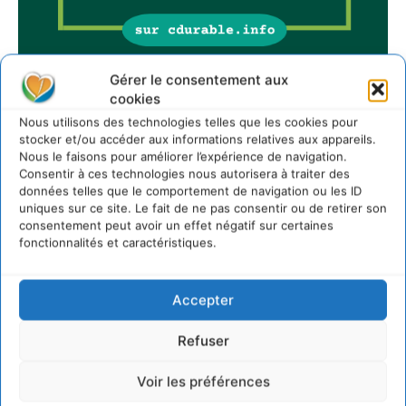
Gérer le consentement aux
cookies
Sur Cdurable
Nous utilisons des technologies telles que les cookies pour
stocker et/ou accéder aux informations relatives aux appareils.
Nous le faisons pour améliorer l’expérience de navigation.
Consentir à ces technologies nous autorisera à traiter des
Comment le sol français a perdu sa mémoire
données telles que le comportement de navigation ou les ID
hydrique et déréglé tout le territoire (2020-2026)
uniques sur ce site. Le fait de ne pas consentir ou de retirer son
2 août 2026
consentement peut avoir un effet négatif sur certaines
Développer notre attention aux espèces vivantes
fonctionnalités et caractéristiques.
non humaines avec les communs de Zoepolis
30 juillet 2026
Accepter
Un kit citoyen pour lever les freins au
développement des forêts comestibles dans nos
villes
Refuser
29 juillet 2026
Voir les préférences
L’éco-anxiété informe et l’éco-lucidité transforme