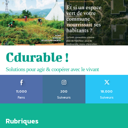
Cdurable !
Solutions pour agir & coopérer avec le vivant
11,000
200
18,000
Fans
Suiveurs
Suiveurs
Rubriques