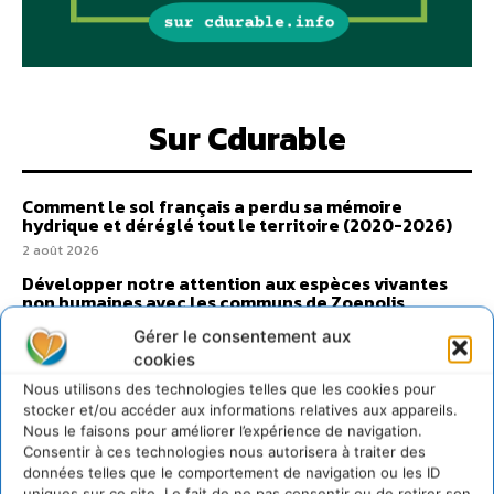
Sur Cdurable
Comment le sol français a perdu sa mémoire
hydrique et déréglé tout le territoire (2020-2026)
2 août 2026
Développer notre attention aux espèces vivantes
non humaines avec les communs de Zoepolis
30 juillet 2026
Gérer le consentement aux
Un kit citoyen pour lever les freins au
cookies
développement des forêts comestibles dans nos
Nous utilisons des technologies telles que les cookies pour
villes
stocker et/ou accéder aux informations relatives aux appareils.
29 juillet 2026
Nous le faisons pour améliorer l’expérience de navigation.
Consentir à ces technologies nous autorisera à traiter des
L’éco-anxiété informe et l’éco-lucidité transforme
données telles que le comportement de navigation ou les ID
28 juillet 2026
uniques sur ce site. Le fait de ne pas consentir ou de retirer son