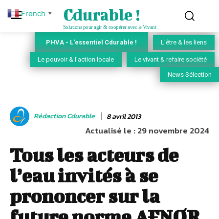
Cdurable !
French
▼
Solutions pour agir & coopérer avec le Vivant
PHVA - L'essentiel Cdurable !
L'être & les liens
Le pouvoir & l'action locale
Le vivant & refaire société
News Sélection
Rédaction Cdurable
8 avril 2013
Actualisé le :
29 novembre 2024
Tous les acteurs de
l’eau invités à se
prononcer sur la
future norme AFNOR