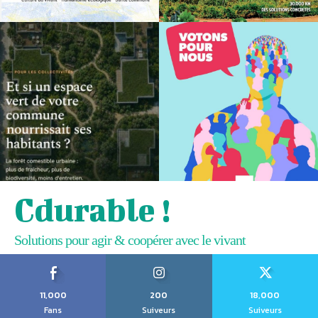
Cdurable !
Solutions pour agir & coopérer avec le vivant
11,000
200
18,000
Fans
Suiveurs
Suiveurs