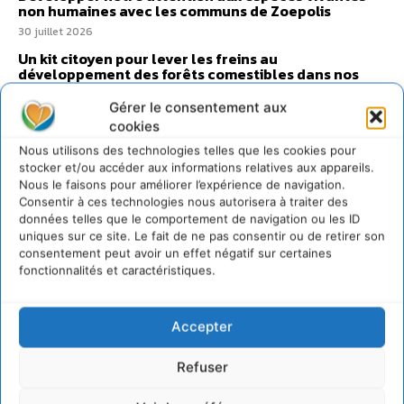
non humaines avec les communs de Zoepolis
30 juillet 2026
Un kit citoyen pour lever les freins au
développement des forêts comestibles dans nos
villes
Gérer le consentement aux
29 juillet 2026
cookies
L’éco-anxiété informe et l’éco-lucidité transforme
Nous utilisons des technologies telles que les cookies pour
28 juillet 2026
stocker et/ou accéder aux informations relatives aux appareils.
7 indicateurs pour des villes résilientes et durables,
Nous le faisons pour améliorer l’expérience de navigation.
adaptées au changement climatique
Consentir à ces technologies nous autorisera à traiter des
données telles que le comportement de navigation ou les ID
27 juillet 2026
uniques sur ce site. Le fait de ne pas consentir ou de retirer son
consentement peut avoir un effet négatif sur certaines
fonctionnalités et caractéristiques.
Accepter
Refuser