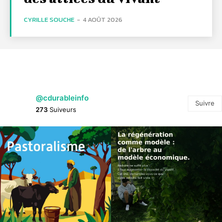
CYRILLE SOUCHE
-
4 AOÛT 2026
@cdurableinfo
Suivre
273
Suiveurs