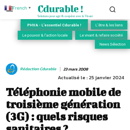
Cdurable !
French
▼
Solutions pour agir & coopérer avec le Vivant
PHVA - L'essentiel Cdurable !
L'être & les liens
Le pouvoir & l'action locale
Le vivant & refaire société
News Sélection
Rédaction Cdurable
23 mars 2008
Actualisé le :
25 janvier 2024
Téléphonie mobile de
troisième génération
(3G) : quels risques
sanitaires ?