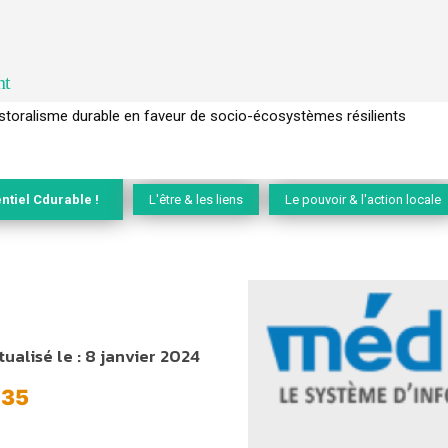
nt
l’arbre pour un modèle économique régénératif du vivant …
ntiel Cdurable !
L'être & les liens
Le pouvoir & l'action locale
tualisé le :
8 janvier 2024
°35