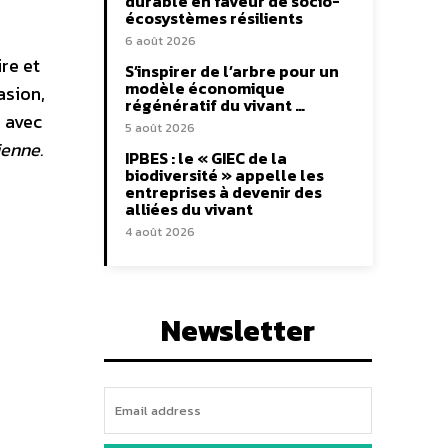
durable en faveur de socio-
écosystèmes résilients
6 août 2026
re et
S’inspirer de l’arbre pour un
modèle économique
asion,
régénératif du vivant …
n avec
5 août 2026
ienne.
IPBES : le « GIEC de la
biodiversité » appelle les
entreprises à devenir des
alliées du vivant
4 août 2026
Newsletter