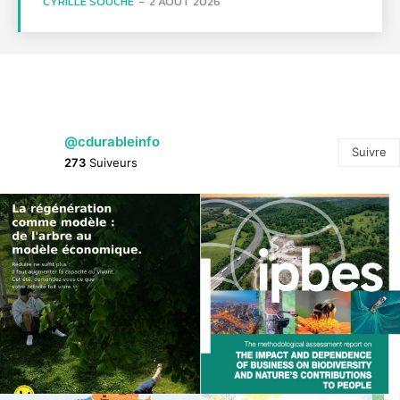
CYRILLE SOUCHE
-
2 AOÛT 2026
@cdurableinfo
Suivre
273
Suiveurs