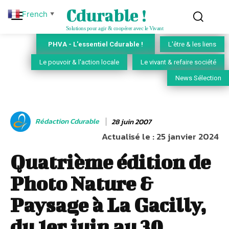
Cdurable !
French
▼
Solutions pour agir & coopérer avec le Vivant
PHVA - L'essentiel Cdurable !
L'être & les liens
Le pouvoir & l'action locale
Le vivant & refaire société
News Sélection
Rédaction Cdurable
28 juin 2007
Actualisé le :
25 janvier 2024
Quatrième édition de
Photo Nature &
Paysage à La Gacilly,
du 1er juin au 30