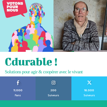
Cdurable !
Solutions pour agir & coopérer avec le vivant
11,000
200
18,000
Fans
Suiveurs
Suiveurs