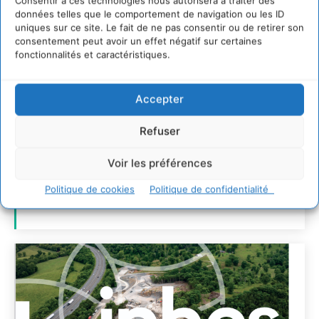
Consentir à ces technologies nous autorisera à traiter des
données telles que le comportement de navigation ou les ID
uniques sur ce site. Le fait de ne pas consentir ou de retirer son
consentement peut avoir un effet négatif sur certaines
fonctionnalités et caractéristiques.
Accepter
S’inspirer de l’arbre
pour un modèle
Refuser
économique régénératif
Voir les préférences
du vivant …
Politique de cookies
Politique de confidentialité
CYRILLE SOUCHE
-
5 AOÛT 2026