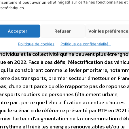
nsentement peut avoir un effet négatif sur certaines fonctionnalités et
ractéristiques.
 la vitesse est devenu insoutenable : des déplacement
Accepter
Refuser
Voir les préférence
de plus en plus motorisés, des véhicules de plus en plus
Politique de cookies
Politique de confidentialité
, des modes de vies vécus comme trop intenses, mais
ndividus et la collectivité qui ne peuvent plus être igno
 en 2022. Face à ces défis, l’électrification des véhicu
 qui la considèrent comme le levier prioritaire, notam
serre des transports, premier secteur émetteur en Fran
 pas, d’une part parce qu’elle n’apporte pas de réponse 
ansports routiers de personnes (étalement urbain,
utre part parce que l’électrification accentue d’autres
ue le scénario de référence présenté par RTE en 2021 
premier facteur d’augmentation de la consommation d’éle
n rythme effréné les énergies renouvelables et/ou le