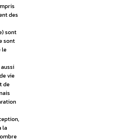
ompris
ment des
e) sont
e sont
 le
 aussi
de vie
t de
 mais
aration
ception,
 la
 nombre