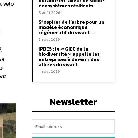
durable en faveur de socio-
, vélo
écosystèmes résilients
6 août 2026
S’inspirer de l’arbre pour un
modèle économique
régénératif du vivant …
5 août 2026
IPBES : le « GIEC de la
À
biodiversité » appelle les
ra
entreprises à devenir des
alliées du vivant
as
4 août 2026
ant
Newsletter