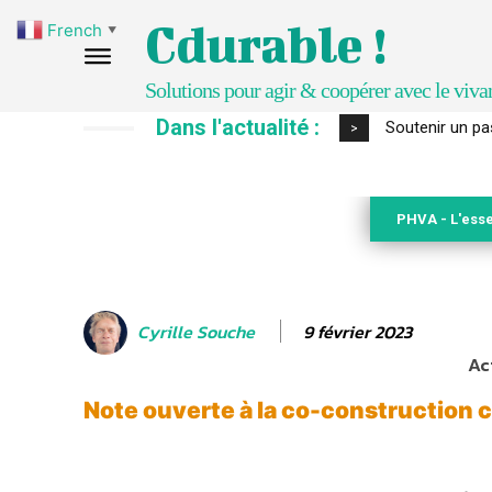
Cdurable !
French
▼
Solutions pour agir & coopérer avec le viva
Dans l'actualité :
S’inspirer de 
>
PHVA - L'esse
9 février 2023
Cyrille Souche
Ac
Note ouverte à la co-construction 