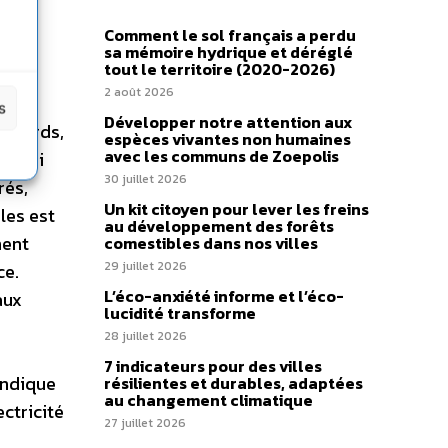
Comment le sol français a perdu
sa mémoire hydrique et déréglé
tout le territoire (2020-2026)
2 août 2026
s de
s
Développer notre attention aux
 lourds,
espèces vivantes non humaines
avec les communs de Zoepolis
 aussi
30 juillet 2026
rés,
Un kit citoyen pour lever les freins
les est
au développement des forêts
ment
comestibles dans nos villes
29 juillet 2026
ce.
L’éco-anxiété informe et l’éco-
aux
lucidité transforme
28 juillet 2026
7 indicateurs pour des villes
indique
résilientes et durables, adaptées
au changement climatique
ctricité
27 juillet 2026