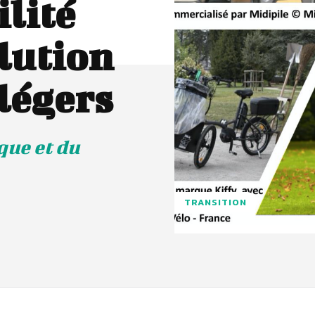
lité
olution
 légers
que et du
TRANSITION