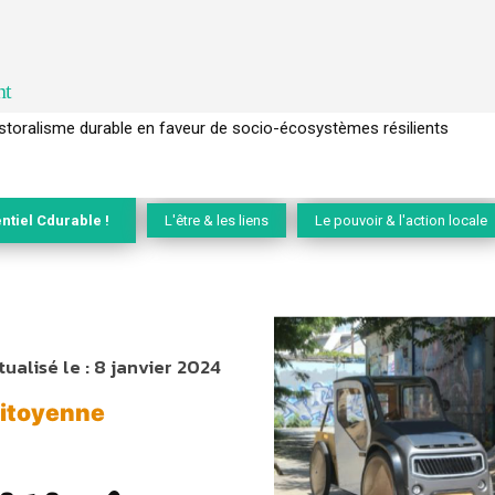
nt
l’arbre pour un modèle économique régénératif du vivant …
ntiel Cdurable !
L'être & les liens
Le pouvoir & l'action locale
tualisé le :
8 janvier 2024
citoyenne