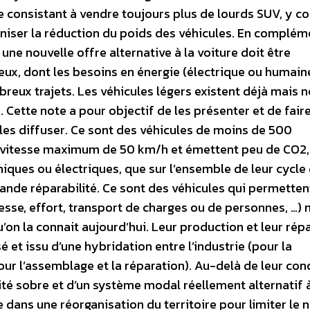
e consistant à vendre toujours plus de lourds SUV, y c
ganiser la réduction du poids des véhicules. En complé
 une nouvelle offre alternative à la voiture doit être
eux, dont les besoins en énergie (électrique ou humain
reux trajets. Les véhicules légers existent déjà mais n
ette note a pour objectif de les présenter et de faire
 les diffuser. Ce sont des véhicules de moins de 500
 vitesse maximum de 50 km/h et émettent peu de CO2,
aniques ou électriques, que sur l’ensemble de leur cycle 
rande réparabilité. Ce sont des véhicules qui permetten
itesse, effort, transport de charges ou de personnes, …)
’on la connait aujourd’hui. Leur production et leur rép
 et issu d’une hybridation entre l’industrie (pour la
ur l’assemblage et la réparation). Au-delà de leur con
té sobre et d’un système modal réellement alternatif à
re dans une réorganisation du territoire pour limiter le