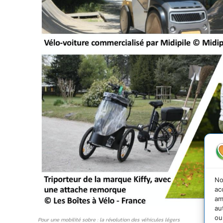
No
ac
am
au
ou
Pour une mobilité sobre : la révolution des véhicules légers