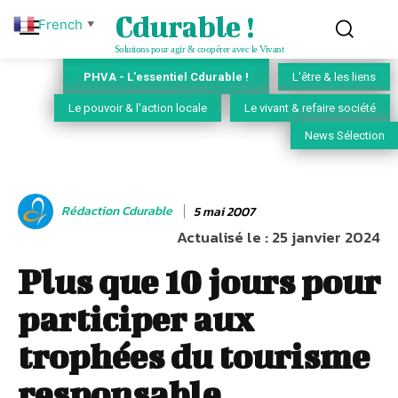
Cdurable !
French
▼
Solutions pour agir & coopérer avec le Vivant
PHVA - L'essentiel Cdurable !
L'être & les liens
Le pouvoir & l'action locale
Le vivant & refaire société
News Sélection
Rédaction Cdurable
5 mai 2007
Actualisé le :
25 janvier 2024
Plus que 10 jours pour
participer aux
trophées du tourisme
responsable.