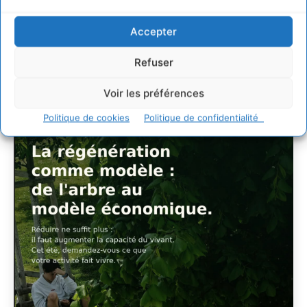
faveur de socio-
Accepter
écosystèmes résilients
Refuser
CYRILLE SOUCHE
-
6 AOÛT 2026
Voir les préférences
Politique de cookies
Politique de confidentialité