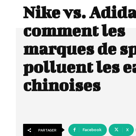
Nike vs. Adida
comment les
marques de s
polluent les 
chinoises
Facebook
X
PARTAGER