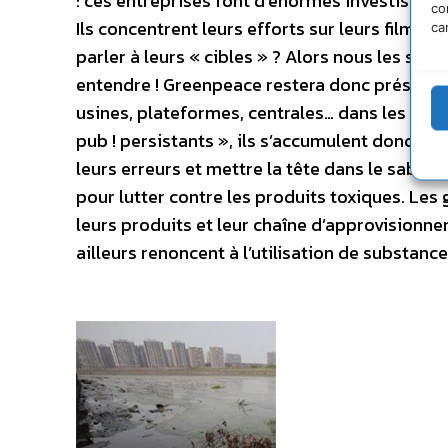
: ces entreprises font d’énormes investisse
co
Ils concentrent leurs efforts sur leurs films p
ca
parler à leurs « cibles » ? Alors nous les sui
entendre ! Greenpeace restera donc présente p
usines, plateformes, centrales… dans les coul
pub ! persistants », ils s’accumulent donc… C
leurs erreurs et mettre la tête dans le sable 
pour lutter contre les produits toxiques. Le
leurs produits et leur chaîne d’approvisionnem
ailleurs renoncent à l’utilisation de substanc