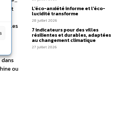
buzz »…
eulent
L’éco-anxiété informe et l’éco-
lucidité transforme
re
28 juillet 2026
dans les
7 indicateurs pour des villes
s
ns la
résilientes et durables, adaptées
au changement climatique
norer
27 juillet 2026
eurs
e dans
Chine ou