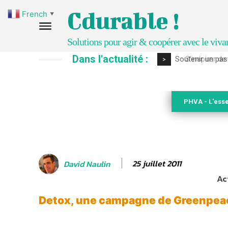
Cdurable !
French
▼
Solutions pour agir & coopérer avec le viva
Dans l'actualité :
S’inspirer de 
>
PHVA - L'esse
25 juillet 2011
David Naulin
Ac
Detox, une campagne de Greenpea