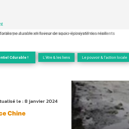
nt
l’arbre pour un modèle économique régénératif du vivant …
ntiel Cdurable !
L'être & les liens
Le pouvoir & l'action locale
tualisé le :
8 janvier 2024
ce Chine