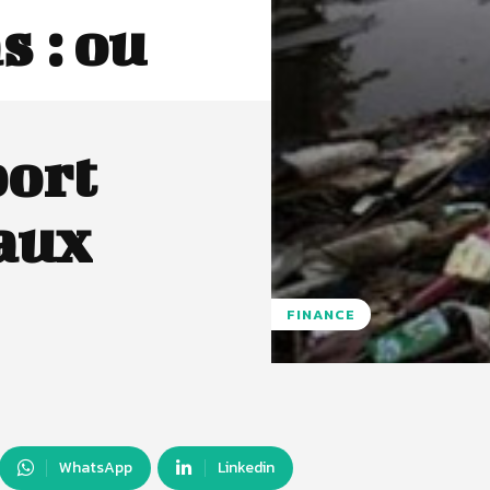
s : ou
port
eaux
FINANCE
WhatsApp
Linkedin