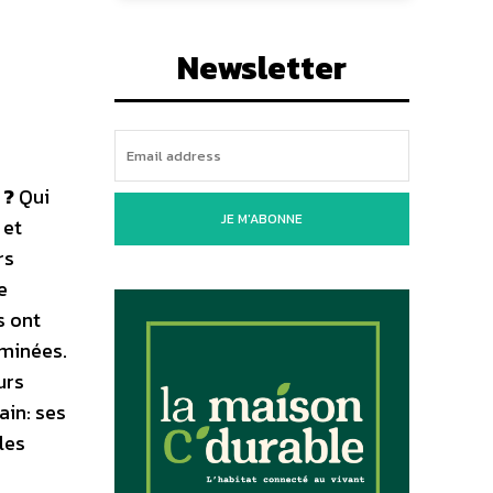
Newsletter
 ?
Qui
JE M'ABONNE
 et
rs
e
s ont
iminées.
urs
ain: ses
les