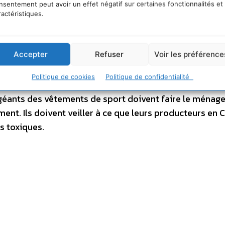
ments en termes de communication, de marketing, de « 
nsentement peut avoir un effet négatif sur certaines fonctionnalités et
ublicitaires, leurs stratégies de présence sur Internet, v
ractéristiques.
vons : nous capitalisons sur LEURS efforts pour NOUS fai
artout où les entreprises se rendront : sur le terrain 
Accepter
Refuser
Voir les préférence
oirs des institutions avec les lobbyistes… mais aussi da
es entreprises ont donc maintenant un choix à faire : ig
Politique de cookies
Politique de confidentialité
ou saisir l’opportunité de collaborer avec leurs fourniss
s géants des vêtements de sport doivent faire le ménag
ent. Ils doivent veiller à ce que leurs producteurs en 
es toxiques.