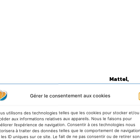
Mattel,
urs aujourd’hui
L’un des principes fondateurs de Gre
ce cachée des multinationales qui s’attachent à leurs s
Gérer le consentement aux cookies
lations ou de l’environnement. Ces entreprises ont
influence que de nombreux gouvernements. Elles sont 
us utilisons des technologies telles que les cookies pour stocker et/ou
céder aux informations relatives aux appareils. Nous le faisons pour
is de bloquer tout changement, ou en tous cas d’impos
éliorer l’expérience de navigation. Consentir à ces technologies nous
Et c’est pourquoi Greenpeace a décidé de jouer sur leur
torisera à traiter des données telles que le comportement de navigatio
 les ID uniques sur ce site. Le fait de ne pas consentir ou de retirer son