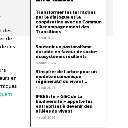
Transformer les territoires
,
par le dialogue et la
coopération avec un Commun
d’Accompagnement des
nt des
Transitions
ec de
7 août 2026
 de ces
Soutenir un pastoralisme
durable en faveur de socio-
écosystèmes résilients
6 août 2026
urs
S’inspirer de l’arbre pour un
modèle économique
eurs en
régénératif du vivant …
himiques
5 août 2026
iquant
IPBES : le « GIEC de la
biodiversité » appelle les
entreprises à devenir des
alliées du vivant
4 août 2026