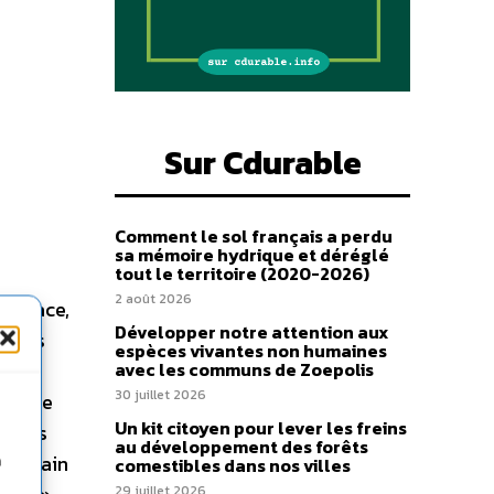
Sur Cdurable
Comment le sol français a perdu
sa mémoire hydrique et déréglé
tout le territoire (2020-2026)
2 août 2026
enpeace,
Développer notre attention aux
uccès
espèces vivantes non humaines
avec les communs de Zoepolis
30 juillet 2026
à même
Un kit citoyen pour lever les freins
er des
au développement des forêts
 terrain
n
comestibles dans nos villes
29 juillet 2026