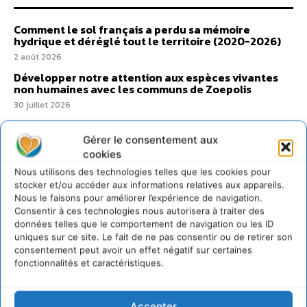
Comment le sol français a perdu sa mémoire
hydrique et déréglé tout le territoire (2020-2026)
2 août 2026
Développer notre attention aux espèces vivantes
non humaines avec les communs de Zoepolis
30 juillet 2026
Un kit citoyen pour lever les freins au
développement des forêts comestibles dans nos
Gérer le consentement aux
villes
cookies
29 juillet 2026
Nous utilisons des technologies telles que les cookies pour
L’éco-anxiété informe et l’éco-lucidité transforme
stocker et/ou accéder aux informations relatives aux appareils.
Nous le faisons pour améliorer l’expérience de navigation.
28 juillet 2026
Consentir à ces technologies nous autorisera à traiter des
7 indicateurs pour des villes résilientes et durables,
données telles que le comportement de navigation ou les ID
adaptées au changement climatique
uniques sur ce site. Le fait de ne pas consentir ou de retirer son
27 juillet 2026
consentement peut avoir un effet négatif sur certaines
fonctionnalités et caractéristiques.
Accepter