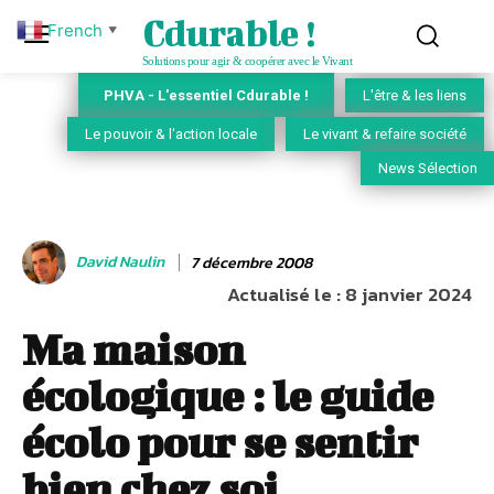
Cdurable !
French
▼
Solutions pour agir & coopérer avec le Vivant
PHVA - L'essentiel Cdurable !
L'être & les liens
Le pouvoir & l'action locale
Le vivant & refaire société
News Sélection
David Naulin
7 décembre 2008
Actualisé le :
8 janvier 2024
Ma maison
écologique : le guide
écolo pour se sentir
bien chez soi