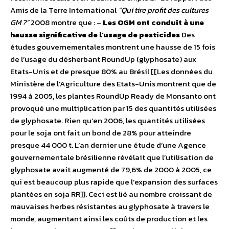
Amis de la Terre International
“Qui tire profit des cultures
GM ?”
2008 montre que : –
Les OGM ont conduit à une
hausse significative de l’usage de pesticides
Des
études gouvernementales montrent une hausse de 15 fois
de l’usage du désherbant RoundUp (glyphosate) aux
Etats-Unis et de presque 80% au Brésil [[Les données du
Ministère de l’Agriculture des Etats-Unis montrent que de
1994 à 2005, les plantes RoundUp Ready de Monsanto ont
provoqué une multiplication par 15 des quantités utilisées
de glyphosate. Rien qu’en 2006, les quantités utilisées
pour le soja ont fait un bond de 28% pour atteindre
presque 44 000 t. L’an dernier une étude d’une Agence
gouvernementale brésilienne révélait que l’utilisation de
glyphosate avait augmenté de 79,6% de 2000 à 2005, ce
qui est beaucoup plus rapide que l’expansion des surfaces
plantées en soja RR]]. Ceci est lié au nombre croissant de
mauvaises herbes résistantes au glyphosate à travers le
monde, augmentant ainsi les coûts de production et les