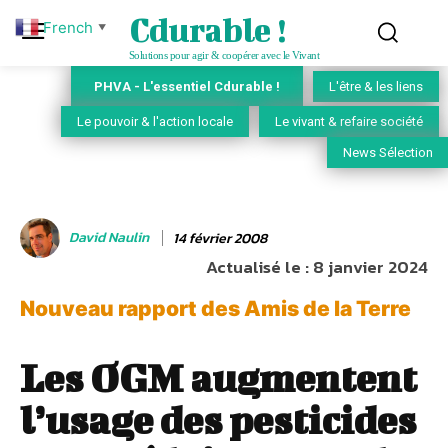
Cdurable !
French
▼
Solutions pour agir & coopérer avec le Vivant
PHVA - L'essentiel Cdurable !
L'être & les liens
Le pouvoir & l'action locale
Le vivant & refaire société
News Sélection
David Naulin
14 février 2008
Actualisé le :
8 janvier 2024
Nouveau rapport des Amis de la Terre
Les OGM augmentent
l’usage des pesticides