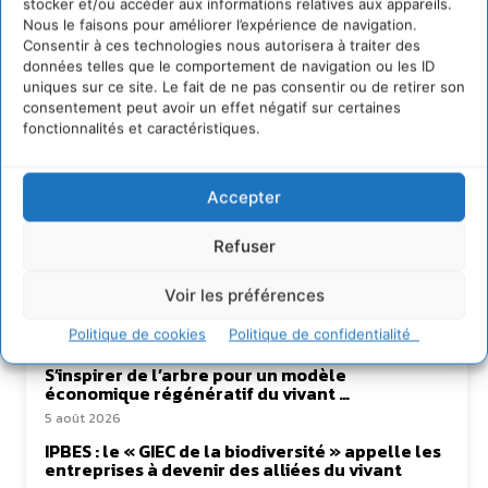
stocker et/ou accéder aux informations relatives aux appareils.
Nous le faisons pour améliorer l’expérience de navigation.
Consentir à ces technologies nous autorisera à traiter des
données telles que le comportement de navigation ou les ID
uniques sur ce site. Le fait de ne pas consentir ou de retirer son
consentement peut avoir un effet négatif sur certaines
fonctionnalités et caractéristiques.
Lire aussi
Accepter
Transformer les territoires par le dialogue et la
coopération avec un Commun
d’Accompagnement des Transitions
Refuser
7 août 2026
Voir les préférences
Soutenir un pastoralisme durable en faveur de
socio-écosystèmes résilients
Politique de cookies
Politique de confidentialité
6 août 2026
S’inspirer de l’arbre pour un modèle
économique régénératif du vivant …
5 août 2026
IPBES : le « GIEC de la biodiversité » appelle les
entreprises à devenir des alliées du vivant