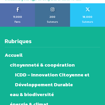
11,000
200
18,000
Fans
Suiveurs
Suiveurs
Rubriques
Accueil
citoyenneté & coopération
ICDD – Innovation Citoyenne et
Développement Durable
eau & biodiversité
énergie & climat