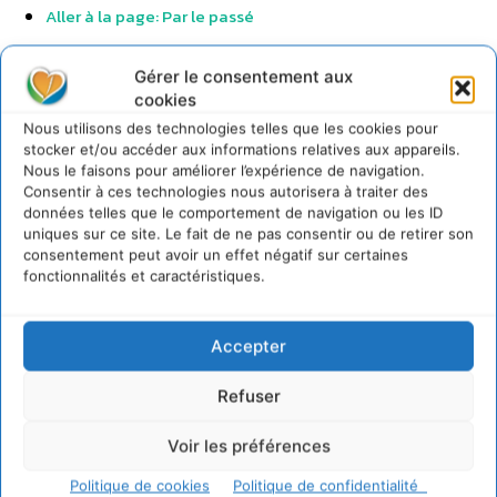
Aller à la page: Par le passé
Dans son action, le Parlement a pour souci de défendre la
Gérer le consentement aux
démocratie et les droits de l’homme, en Europe, mais aussi
cookies
dans le monde.
Nous utilisons des technologies telles que les cookies pour
stocker et/ou accéder aux informations relatives aux appareils.
Nous le faisons pour améliorer l’expérience de navigation.
Consentir à ces technologies nous autorisera à traiter des
données telles que le comportement de navigation ou les ID
uniques sur ce site. Le fait de ne pas consentir ou de retirer son
consentement peut avoir un effet négatif sur certaines
fonctionnalités et caractéristiques.
Accepter
Refuser
Voir les préférences
Politique de cookies
Politique de confidentialité