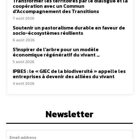
Transformer les territoires par le dialogue et la
coopération avec un Commun
d’Accompagnement des Transitions
7 août 2026
Soutenir un pastoralisme durable en faveur de
socio-écosystèmes résilients
6 août 2026
S’inspirer de l’arbre pour un modèle
économique régénératif du vivant …
5 août 2026
IPBES : le « GIEC de la biodiversité » appelle les
entreprises à devenir des alliées du vivant
4 août 2026
Newsletter