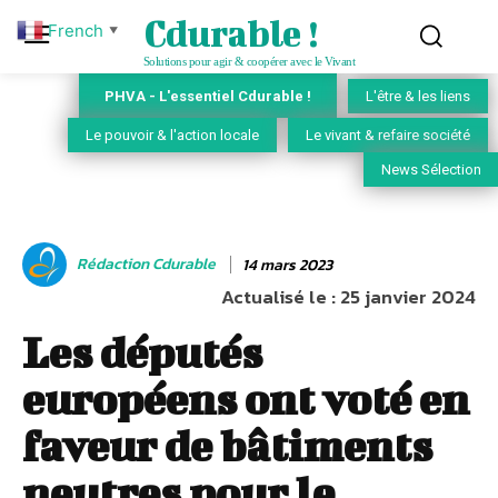
Cdurable !
French
▼
Solutions pour agir & coopérer avec le Vivant
PHVA - L'essentiel Cdurable !
L'être & les liens
Le pouvoir & l'action locale
Le vivant & refaire société
News Sélection
Rédaction Cdurable
14 mars 2023
Actualisé le :
25 janvier 2024
Les députés
européens ont voté en
faveur de bâtiments
neutres pour le