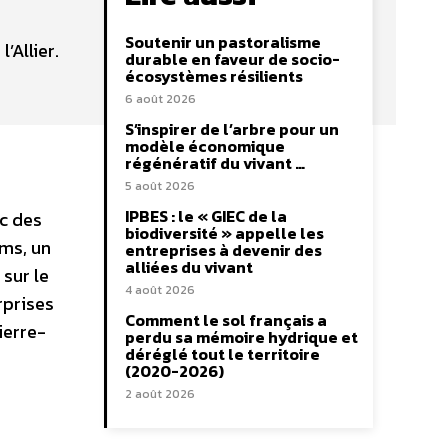
Soutenir un pastoralisme
Allier.
durable en faveur de socio-
écosystèmes résilients
6 août 2026
S’inspirer de l’arbre pour un
modèle économique
régénératif du vivant …
5 août 2026
IPBES : le « GIEC de la
ic des
biodiversité » appelle les
ums, un
entreprises à devenir des
alliées du vivant
sur le
4 août 2026
rprises
Comment le sol français a
ierre-
perdu sa mémoire hydrique et
déréglé tout le territoire
(2020-2026)
2 août 2026