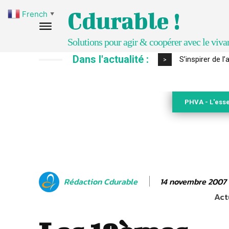
Cdurable !
French
▼
Solutions pour agir & coopérer avec le viva
Dans l'actualité :
S’inspirer de l’a
IPBES : le « GI
>
PHVA - L'esse
14 novembre 2007
Rédaction Cdurable
Act