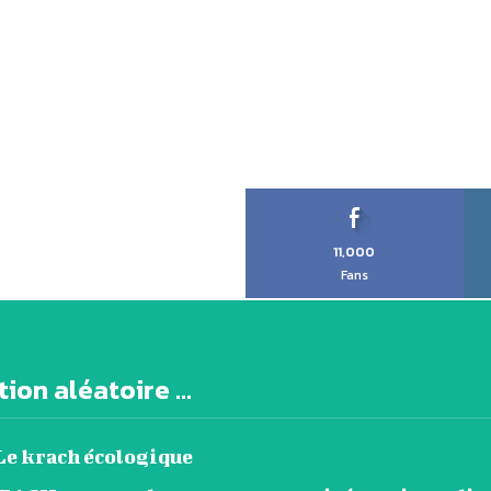
11,000
Fans
ion aléatoire ...
 Le krach écologique