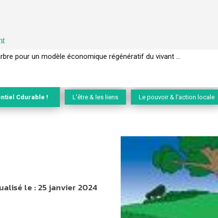
nt
rbre pour un modèle économique régénératif du vivant …
EC de la biodiversité » appelle les entreprises à devenir des alliées du 
ntiel Cdurable !
L'être & les liens
Le pouvoir & l'action locale
ualisé le :
25 janvier 2024