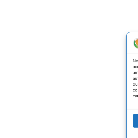
No
ac
am
au
ou
co
ca