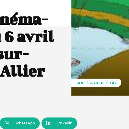
inéma-
 6 avril
sur-
Allier
SANTÉ & BIEN-ÊTRE
WhatsApp
Linkedin