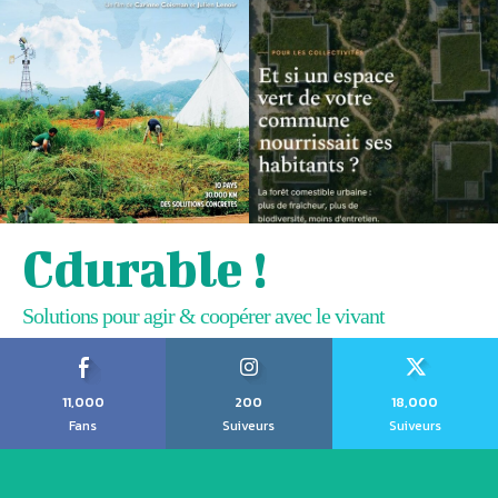
Cdurable !
Solutions pour agir & coopérer avec le vivant
11,000
200
18,000
Fans
Suiveurs
Suiveurs