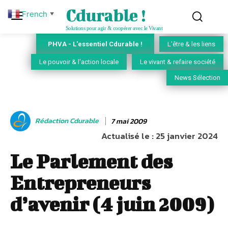
Cdurable !
French
▼
Solutions pour agir & coopérer avec le Vivant
PHVA - L'essentiel Cdurable !
L'être & les liens
Le pouvoir & l'action locale
Le vivant & refaire société
News Sélection
Rédaction Cdurable
7 mai 2009
Actualisé le :
25 janvier 2024
Le Parlement des
Entrepreneurs
d’avenir (4 juin 2009)