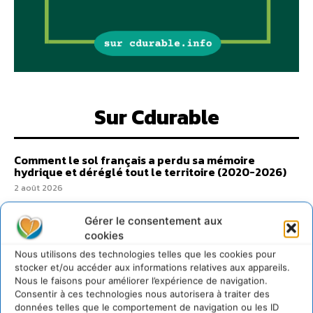
Sur Cdurable
Comment le sol français a perdu sa mémoire
hydrique et déréglé tout le territoire (2020-2026)
2 août 2026
Développer notre attention aux espèces vivantes
non humaines avec les communs de Zoepolis
Gérer le consentement aux
cookies
30 juillet 2026
Nous utilisons des technologies telles que les cookies pour
Un kit citoyen pour lever les freins au
stocker et/ou accéder aux informations relatives aux appareils.
développement des forêts comestibles dans nos
villes
Nous le faisons pour améliorer l’expérience de navigation.
Consentir à ces technologies nous autorisera à traiter des
29 juillet 2026
données telles que le comportement de navigation ou les ID