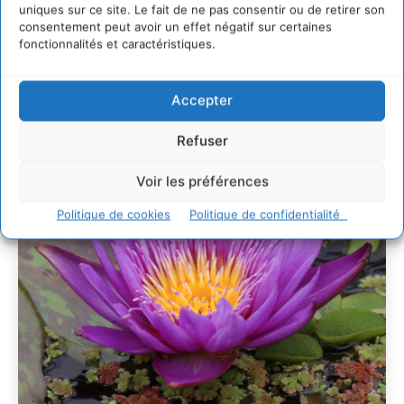
L’éco-anxiété informe et l’éco-lucidité transforme
uniques sur ce site. Le fait de ne pas consentir ou de retirer son
consentement peut avoir un effet négatif sur certaines
28 juillet 2026
fonctionnalités et caractéristiques.
7 indicateurs pour des villes résilientes et durables,
adaptées au changement climatique
27 juillet 2026
Accepter
Refuser
Voir les préférences
Politique de cookies
Politique de confidentialité