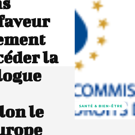
ns
 faveur
nement
céder la
alogue
lon le
SANTÉ & BIEN-ÊTRE
Europe