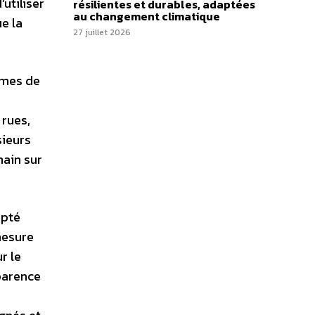
utiliser
résilientes et durables, adaptées
au changement climatique
e la
27 juillet 2026
ormes de
 rues,
sieurs
main sur
apté
mesure
r le
sparence