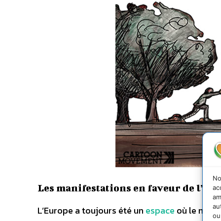
No
Les manifestations en faveur de l’e
ac
am
au
L’Europe a toujours été un
espace
où le milit
ou