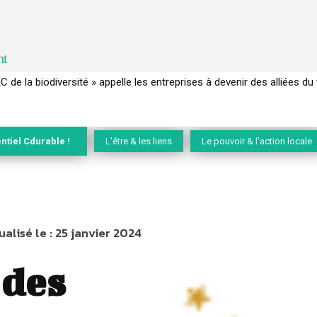
nt
de la biodiversité » appelle les entreprises à devenir des alliées du viv
 français a perdu sa mémoire hydrique et déréglé tout le territoire 
ntiel Cdurable !
L'être & les liens
Le pouvoir & l'action locale
ualisé le :
25 janvier 2024
 des