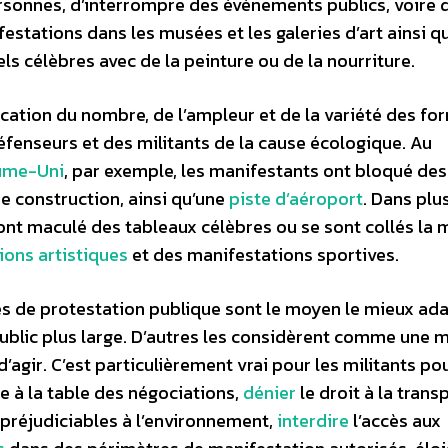
ersonnes, d’interrompre des événements publics, voire d’
tations dans les musées et les galeries d’art ainsi qu
ls célèbres avec de la peinture ou de la nourriture.
fication du nombre, de l’ampleur et de la variété des f
fenseurs et des militants de la cause écologique. Au
ume-Uni
, par exemple, les manifestants ont bloqué des
de construction, ainsi qu’une
piste d’aéroport
. Dans plu
ont maculé des tableaux célèbres ou se sont collés la 
ions artistiques
et des manifestations sportives.
es de protestation publique sont le moyen le mieux ad
public plus large. D’autres les considèrent comme une 
’agir. C’est particulièrement vrai pour les militants pou
ce à la table des négociations,
dénier
le droit à la tran
 préjudiciables à l’environnement,
interdire
l’accès aux