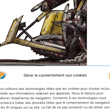
Gérer le consentement aux cookies
us utilisons des technologies telles que les cookies pour stocker et/ou
nvironnement se multiplient
céder aux informations relatives aux appareils. Nous le faisons pour
éliorer l’expérience de navigation. Consentir à ces technologies nous
torisera à traiter des données telles que le comportement de navigatio
antisme écologique et l’action climatique ont pu s’expr
 les ID uniques sur ce site. Le fait de ne pas consentir ou de retirer son