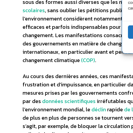
sous des formes aussi diverses que les manife
co
ca
scolaires
, sans oublier les pétitions publique
l’environnement considèrent notamment que le
efficaces et parfois indispensables pour sens
changement. Les
manifestations
consacrées 
des gouvernements en matière de changement
internationaux, en particulier avant et penda
changement climatique
(COP)
.
Au cours des dernières années, ces manifest
frustration et d’impuissance, en particulier d
mesures prises par les gouvernements confro
par des
données scientifiques
irréfutables qu
l’environnement mondial, le
déclin
rapide
de 
de plus en plus de personnes se tournent vers 
s’agit, par exemple, de bloquer la circulation