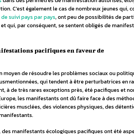
s
dans des périmètres de manifestation autorisés, éloi
ation. C’est également le cas de nombreux jeunes qui,
s de suivi pays par pays
, ont peu de possibilités de part
e et qui, par conséquent, se sentent obligés de manifes
ifestations pacifiques en faveur de
s un moyen de résoudre les problèmes sociaux ou politiq
usmentionnées, qui tendent à être perturbatrices en r
t, à de très rares exceptions près, été pacifiques et no
Europe, les manifestants ont dû faire face à des métho
cières musclées, des violences physiques, des détenti
 manifestants.
s, des manifestants écologiques pacifiques ont été asp