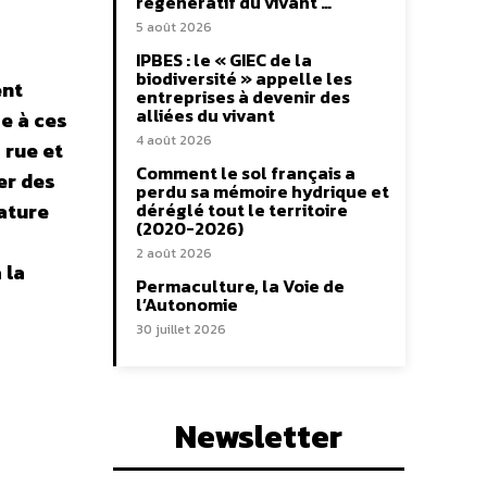
régénératif du vivant …
5 août 2026
IPBES : le « GIEC de la
biodiversité » appelle les
ent
entreprises à devenir des
alliées du vivant
ce à ces
4 août 2026
 rue et
Comment le sol français a
er des
perdu sa mémoire hydrique et
ature
déréglé tout le territoire
(2020-2026)
2 août 2026
 la
Permaculture, la Voie de
l’Autonomie
30 juillet 2026
Newsletter