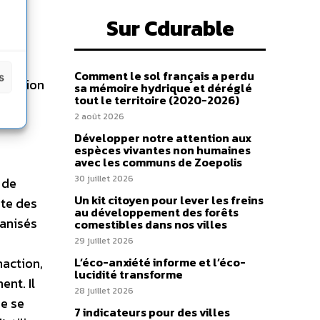
es
Sur Cdurable
s de
lus
n
Comment le sol français a perdu
s
inaction
sa mémoire hydrique et déréglé
tout le territoire (2020-2026)
2 août 2026
Développer notre attention aux
espèces vivantes non humaines
avec les communs de Zoepolis
30 juillet 2026
 de
Un kit citoyen pour lever les freins
ste des
au développement des forêts
vanisés
comestibles dans nos villes
29 juillet 2026
naction,
L’éco-anxiété informe et l’éco-
lucidité transforme
ent. Il
28 juillet 2026
de se
7 indicateurs pour des villes