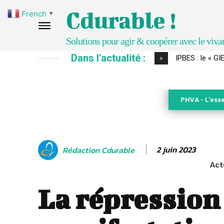
Cdurable !
French
▼
Solutions pour agir & coopérer avec le viva
Dans l'actualité :
IPBES : le « GIEC 
Comment le sol
>
PHVA - L'esse
2 juin 2023
Rédaction Cdurable
Act
La répression