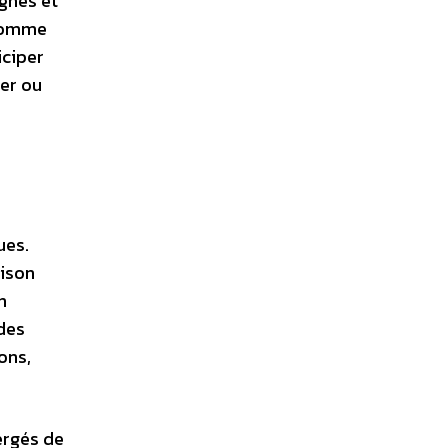
gnés et
 comme
iciper
ter ou
ues.
aison
n
des
ons,
ergés de