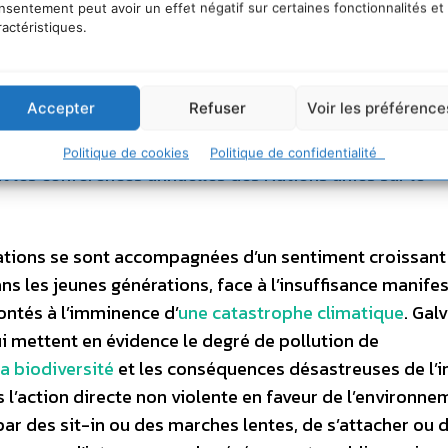
stations publiques, les marches, les sit-in et les
grèv
nsentement peut avoir un effet négatif sur certaines fonctionnalités et
ractéristiques.
s, les boycotts et les
litiges climat
iques. Les défenseur
s manifestations publiques sont l’un des outils les p
ibiliser l’opinion publique dans l’espoir de provoquer u
Accepter
Refuser
Voir les préférence
aux questions environnementales ou dirigées contre l’
 climatique font régulièrement la une des journaux
Politique de cookies
Politique de confidentialité
nt les conférences annuelles des Nations unies sur le
ations se sont accompagnées d’un sentiment croissant
ans les jeunes générations, face à l’insuffisance manife
ntés à l’imminence d’
une
catastrophe climatique
. Gal
i mettent en évidence le degré de pollution de
la
biodiversité
et
les conséquences désastreuses de l’i
l’action directe non violente en faveur de l’environnem
 par des sit-in ou des marches lentes, de s’attacher ou 