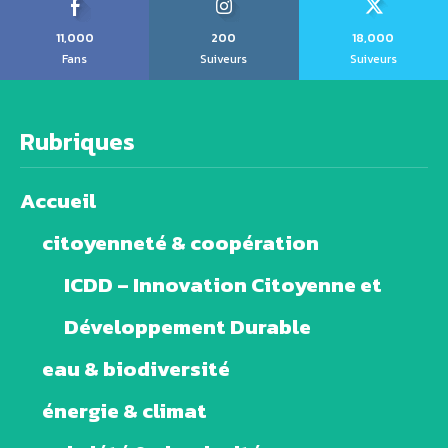
11,000
200
18,000
Fans
Suiveurs
Suiveurs
Rubriques
Accueil
citoyenneté & coopération
ICDD – Innovation Citoyenne et
Développement Durable
eau & biodiversité
énergie & climat