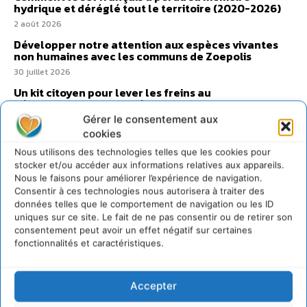
hydrique et déréglé tout le territoire (2020-2026)
2 août 2026
Développer notre attention aux espèces vivantes
non humaines avec les communs de Zoepolis
30 juillet 2026
Un kit citoyen pour lever les freins au
développement des forêts comestibles dans nos
villes
Gérer le consentement aux
29 juillet 2026
cookies
L’éco-anxiété informe et l’éco-lucidité transforme
Nous utilisons des technologies telles que les cookies pour
stocker et/ou accéder aux informations relatives aux appareils.
28 juillet 2026
Nous le faisons pour améliorer l’expérience de navigation.
7 indicateurs pour des villes résilientes et durables,
Consentir à ces technologies nous autorisera à traiter des
adaptées au changement climatique
données telles que le comportement de navigation ou les ID
27 juillet 2026
uniques sur ce site. Le fait de ne pas consentir ou de retirer son
consentement peut avoir un effet négatif sur certaines
fonctionnalités et caractéristiques.
Accepter