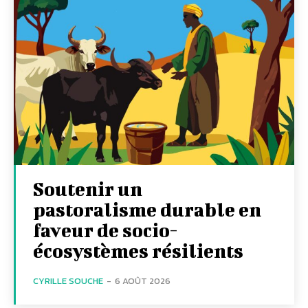
Soutenir un
pastoralisme durable en
faveur de socio-
écosystèmes résilients
CYRILLE SOUCHE
-
6 AOÛT 2026