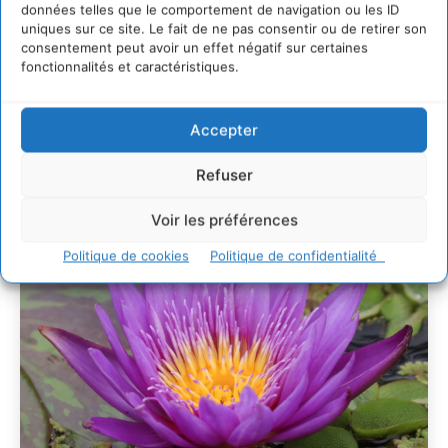
villes
données telles que le comportement de navigation ou les ID
uniques sur ce site. Le fait de ne pas consentir ou de retirer son
29 juillet 2026
consentement peut avoir un effet négatif sur certaines
L’éco-anxiété informe et l’éco-lucidité transforme
fonctionnalités et caractéristiques.
28 juillet 2026
7 indicateurs pour des villes résilientes et durables,
Accepter
adaptées au changement climatique
27 juillet 2026
Refuser
Voir les préférences
Politique de cookies
Politique de confidentialité