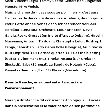
Seck, Vincent Segal, Tommy Castro, Generation Singleton,
Monster Mike Welch.
Mais le charme de « Jazz sous les pommiers », c’est aussi
l’occasion de découvrir de nouveaux talents, des coups de
cœur. Cette année, venez découvrir et rencontrer Gaël
Horellou, Surnatural Orchestra, Mountain Men, David
Garcia, Rocky Gresset (en invité d’Angelo Debarre), Hiroshi
Murayama, Antonin Tri Hoang, Christophe Leloil, Push up !,
Fanga, Sébastien Llado, Gabor Bolla (Hongrie), Arun Ghosh
(GB), Empirical (GB), Portico quartet (GB), Get the blessing
(GB), Eric Vloeimans (NL), Tineke Postma (NL), Oreka Tx
(Euskadi), Naby (Sénégal), La Banda de Holguin (Cuba),
Kouyate-Neerman (Mali / F), Blezeri (Macédoine)
Dans la Manche, une constante : le souci de
l’environnement
Mais qui dit Manche dit conscience écologique … Ancrée
dans la préservation et la valorisation de son patrimoine