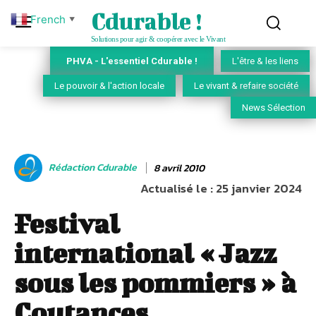
Cdurable !
French
▼
Solutions pour agir & coopérer avec le Vivant
PHVA - L'essentiel Cdurable !
L'être & les liens
Le pouvoir & l'action locale
Le vivant & refaire société
News Sélection
Rédaction Cdurable
8 avril 2010
Actualisé le :
25 janvier 2024
Festival
international « Jazz
sous les pommiers » à
Coutances