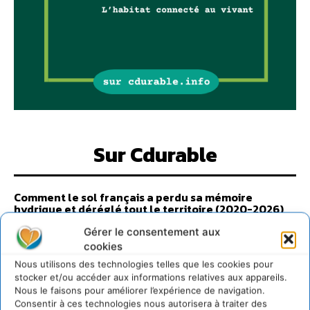
Sur Cdurable
Comment le sol français a perdu sa mémoire
hydrique et déréglé tout le territoire (2020-2026)
2 août 2026
Gérer le consentement aux
Développer notre attention aux espèces vivantes
cookies
non humaines avec les communs de Zoepolis
Nous utilisons des technologies telles que les cookies pour
30 juillet 2026
stocker et/ou accéder aux informations relatives aux appareils.
Nous le faisons pour améliorer l’expérience de navigation.
Un kit citoyen pour lever les freins au
développement des forêts comestibles dans nos
Consentir à ces technologies nous autorisera à traiter des