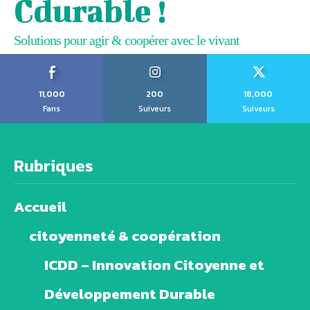
Cdurable !
Solutions pour agir & coopérer avec le vivant
11,000
200
18,000
Fans
Suiveurs
Suiveurs
Rubriques
Accueil
citoyenneté & coopération
ICDD – Innovation Citoyenne et
Développement Durable