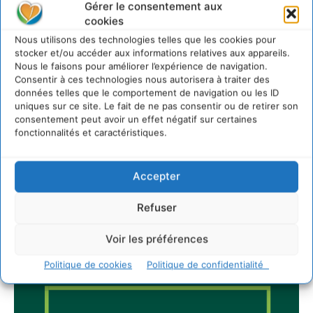
5 août 2026
Gérer le consentement aux
IPBES : le « GIEC de la biodiversité » appelle les
cookies
entreprises à devenir des alliées du vivant
Nous utilisons des technologies telles que les cookies pour
4 août 2026
stocker et/ou accéder aux informations relatives aux appareils.
Nous le faisons pour améliorer l’expérience de navigation.
Consentir à ces technologies nous autorisera à traiter des
données telles que le comportement de navigation ou les ID
uniques sur ce site. Le fait de ne pas consentir ou de retirer son
Newsletter
consentement peut avoir un effet négatif sur certaines
fonctionnalités et caractéristiques.
Accepter
Refuser
JE M'ABONNE
Voir les préférences
Politique de cookies
Politique de confidentialité