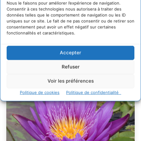
Nous le faisons pour améliorer l’expérience de navigation.
Un kit citoyen pour lever les freins au
développement des forêts comestibles dans nos
Consentir à ces technologies nous autorisera à traiter des
villes
données telles que le comportement de navigation ou les ID
uniques sur ce site. Le fait de ne pas consentir ou de retirer son
29 juillet 2026
consentement peut avoir un effet négatif sur certaines
L’éco-anxiété informe et l’éco-lucidité transforme
fonctionnalités et caractéristiques.
28 juillet 2026
7 indicateurs pour des villes résilientes et durables,
Accepter
adaptées au changement climatique
27 juillet 2026
Refuser
Voir les préférences
Politique de cookies
Politique de confidentialité