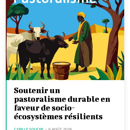
Soutenir un
pastoralisme durable en
faveur de socio-
écosystèmes résilients
CYRILLE SOUCHE
-
6 AOÛT 2026