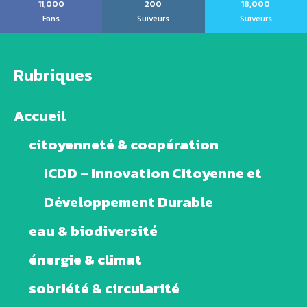
11,000
200
18,000
Fans
Suiveurs
Suiveurs
Rubriques
Accueil
citoyenneté & coopération
ICDD – Innovation Citoyenne et
Développement Durable
eau & biodiversité
énergie & climat
sobriété & circularité