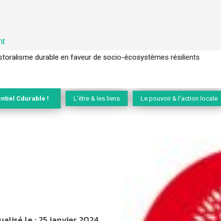
nt
l’arbre pour un modèle économique régénératif du vivant …
ntiel Cdurable !
L'être & les liens
Le pouvoir & l'action locale
ualisé le :
25 janvier 2024