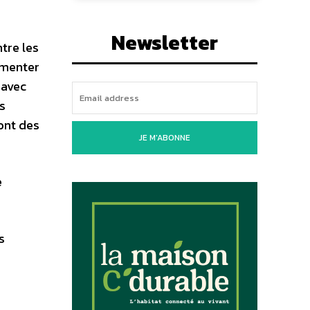
Newsletter
tre les
gmenter
 avec
s
ont des
JE M'ABONNE
e
s