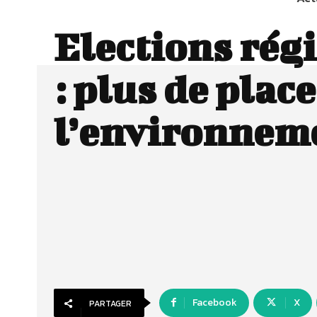
Elections rég
: plus de plac
l’environneme
Facebook
X
PARTAGER