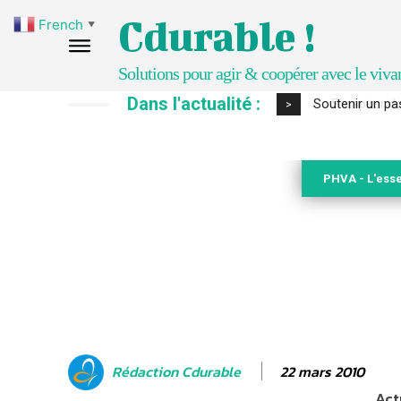
Cdurable !
French
▼
Solutions pour agir & coopérer avec le viva
Dans l'actualité :
S’inspirer de 
>
PHVA - L'esse
22 mars 2010
Rédaction Cdurable
Act