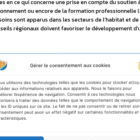
es en ce qui concerne une prise en compte du soutien à
ironnement ou encore de la formation professionnelle (
oins sont apparus dans les secteurs de l’habitat et de
onseils régionaux doivent favoriser le développement d’
Gérer le consentement aux cookies
«un vrai dialogue environnemental doit se mettre en pl
 déclinaison rapide des engagements du Grenelle et surto
us utilisons des technologies telles que les cookies pour stocker et/ou
s, les Régions ont un rôle essentiel à jouer pour apporter 
céder aux informations relatives aux appareils. Nous le faisons pour
éliorer l’expérience de navigation. Consentir à ces technologies nous
 subissons»
.
torisera à traiter des données telles que le comportement de navigatio
 les ID uniques sur ce site. Le fait de ne pas consentir ou de retirer son
nsentement peut avoir un effet négatif sur certaines fonctionnalités et
ractéristiques.