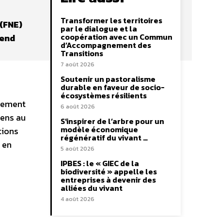
Transformer les territoires
 (FNE)
par le dialogue et la
coopération avec un Commun
rend
d’Accompagnement des
Transitions
7 août 2026
Soutenir un pastoralisme
durable en faveur de socio-
écosystèmes résilients
nnement
6 août 2026
yens au
S’inspirer de l’arbre pour un
modèle économique
tions
régénératif du vivant …
 en
5 août 2026
IPBES : le « GIEC de la
biodiversité » appelle les
entreprises à devenir des
alliées du vivant
4 août 2026