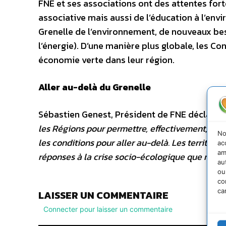
FNE et ses associations ont des attentes fort
associative mais aussi de l’éducation à l’env
Grenelle de l’environnement, de nouveaux bes
l’énergie). D’une manière plus globale, les C
économie verte dans leur région.
Aller au-delà du Grenelle
Sébastien Genest, Président de FNE déclare :
les Régions pour permettre, effectivement, une
No
les conditions pour aller au-delà. Les territoire
ac
am
réponses à la crise socio-écologique que nous
au
ou
co
ca
LAISSER UN COMMENTAIRE
Connecter pour laisser un commentaire