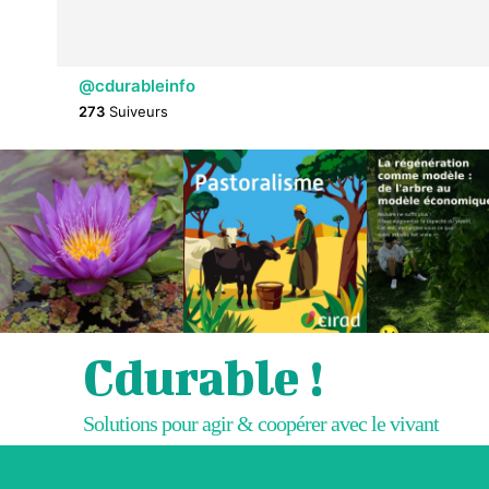
@cdurableinfo
273
Suiveurs
Cdurable !
Solutions pour agir & coopérer avec le vivant