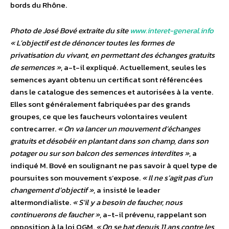
bords du Rhône.
Photo de José Bové extraite du site
www.interet-general.info
« L’objectif est de dénoncer toutes les formes de
privatisation du vivant, en permettant des échanges gratuits
de semences »
, a-t-il expliqué. Actuellement, seules les
semences ayant obtenu un certificat sont référencées
dans le catalogue des semences et autorisées à la vente.
Elles sont généralement fabriquées par des grands
groupes, ce que les faucheurs volontaires veulent
contrecarrer.
« On va lancer un mouvement d’échanges
gratuits et désobéir en plantant dans son champ, dans son
potager ou sur son balcon des semences interdites »
, a
indiqué M. Bové en soulignant ne pas savoir à quel type de
poursuites son mouvement s’expose.
« Il ne s’agit pas d’un
changement d’objectif »
, a insisté le leader
altermondialiste.
« S’il y a besoin de faucher, nous
continuerons de faucher »
, a-t-il prévenu, rappelant son
opposition à la loi OGM.
« On se bat depuis 11 ans contre les