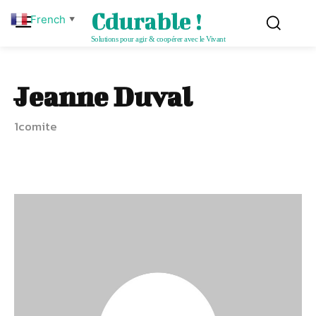
Cdurable !
French
▼
Solutions pour agir & coopérer avec le Vivant
Jeanne Duval
1comite