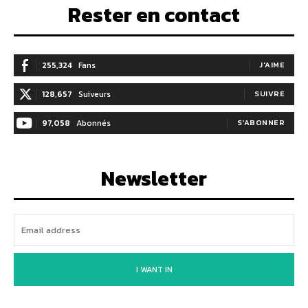
Rester en contact
255,324
Fans
J'AIME
128,657
Suiveurs
SUIVRE
97,058
Abonnés
S'ABONNER
Newsletter
I WANT IN