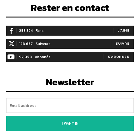
Rester en contact
255,324
Fans
J'AIME
128,657
Suiveurs
SUIVRE
97,058
Abonnés
S'ABONNER
Newsletter
I WANT IN