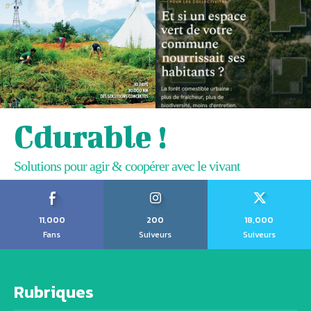
Cdurable !
Solutions pour agir & coopérer avec le vivant
11,000
200
18,000
Fans
Suiveurs
Suiveurs
Rubriques