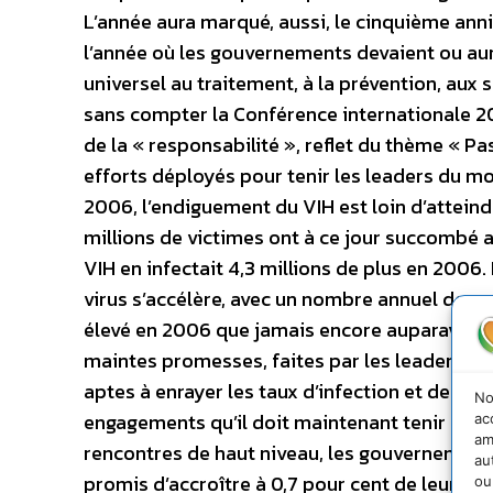
L’année aura marqué, aussi, le cinquième anniv
l’année où les gouvernements devaient ou aura
universel au traitement, à la prévention, aux
sans compter la Conférence internationale 200
de la « responsabilité », reflet du thème « P
efforts déployés pour tenir les leaders du 
2006, l’endiguement du VIH est loin d’atteind
millions de victimes ont à ce jour succombé a
VIH en infectait 4,3 millions de plus en 2006
virus s’accélère, avec un nombre annuel de no
élevé en 2006 que jamais encore auparavant.
maintes promesses, faites par les leaders d
aptes à enrayer les taux d’infection et de mort
No
engagements qu’il doit maintenant tenir sur le
ac
am
rencontres de haut niveau, les gouvernement
au
promis d’accroître à 0,7 pour cent de leur bu
ou