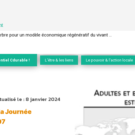
nt
EC de la biodiversité » appelle les entreprises à devenir des alliées du 
ntiel Cdurable !
L'être & les liens
Le pouvoir & l'action locale
tualisé le :
8 janvier 2024
la Journée
07