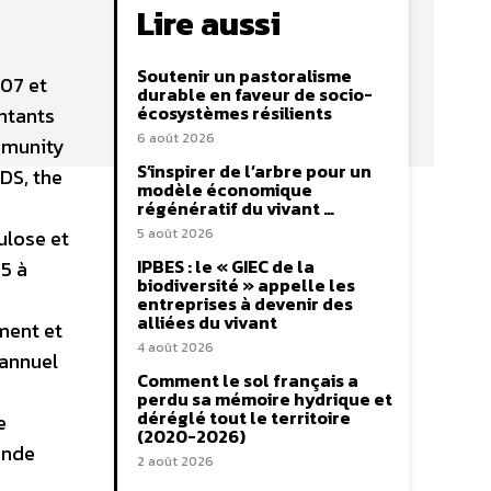
Lire aussi
Soutenir un pastoralisme
007 et
durable en faveur de socio-
écosystèmes résilients
ntants
6 août 2026
mmunity
S’inspirer de l’arbre pour un
DS, the
modèle économique
régénératif du vivant …
ulose et
5 août 2026
IPBES : le « GIEC de la
5 à
biodiversité » appelle les
entreprises à devenir des
alliées du vivant
ment et
4 août 2026
 annuel
Comment le sol français a
perdu sa mémoire hydrique et
déréglé tout le territoire
e
(2020-2026)
onde
2 août 2026