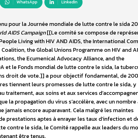
WhatsApp
Linkedin
tenu pour la Journée mondiale de lutte contre le sida 2
rld AIDS Campaign
[[Le comité se compose de représe
People Living with HIV AND AIDS, the International Co
 Coalition, the Global Unions Programme on HIV and AI
ations, the Ecumenical Advocacy Alliance, and the
et le Fonds mondial de lutte contre le sida, la tuberc
 droit de vote.]] a pour objectif fondamental, de 200
res tiennent leurs promesses de lutte contre le sida, y
 au traitement, aux soins et aux services d’accompagne
que la propagation du virus s’accélère, avec un nombre
ue jamais encore auparavant. Cela malgré les maintes
e prestations aptes à enrayer les taux d’infection et d
tte contre le sida, le Comité rappelle aux leaders du m
tenant être tenus.