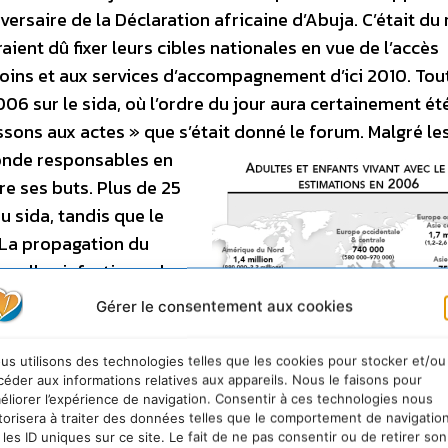
ersaire de la Déclaration africaine d’Abuja. C’était du 
ient dû fixer leurs cibles nationales en vue de l’accès
 soins et aux services d’accompagnement d’ici 2010. Tou
6 sur le sida, où l’ordre du jour aura certainement été
assons aux actes » que s’était donné le forum.
Malgré le
monde responsables en
re ses buts. Plus de 25
u sida, tandis que le
. La propagation du
uvelles infections plus
 Cela malgré les
Gérer le consentement aux cookies
u monde, de prestations
alité. Le G8 a pris des
us utilisons des technologies telles que les cookies pour stocker et/ou
 sida. Lors d’autres
céder aux informations relatives aux appareils. Nous le faisons pour
éliorer l’expérience de navigation. Consentir à ces technologies nous
s des pays riches ont
torisera à traiter des données telles que le comportement de navigatio
dget annuel leurs
 les ID uniques sur ce site. Le fait de ne pas consentir ou de retirer son
Estimations ONUSIDA