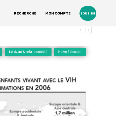
RECHERCHE
MON COMPTE
SOUTIEN
vivant
Le vivant & refaire société
News Sélection