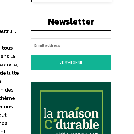
Newsletter
utrui ;
à tous
Dans la
JE M'ABONNE
 civile,
de lutte
a
in des
e thème
jalons
aut
sida
nt.