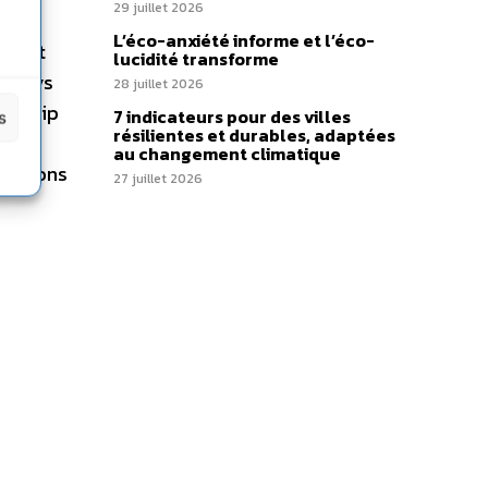
29 juillet 2026
L’éco-anxiété informe et l’éco-
r cent
lucidité transforme
s pays
28 juillet 2026
dership
7 indicateurs pour des villes
s
résilientes et durables, adaptées
re le
au changement climatique
 actions
27 juillet 2026