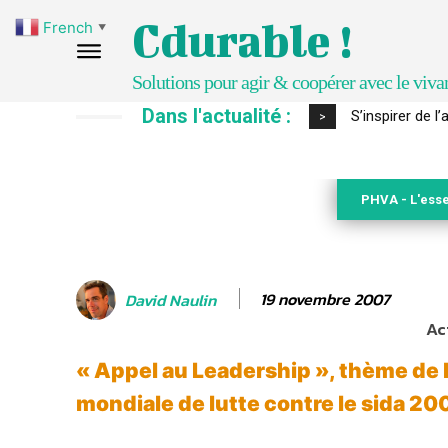
Cdurable !
French
▼
Solutions pour agir & coopérer avec le viva
Dans l'actualité :
IPBES : le « GI
>
PHVA - L'esse
19 novembre 2007
David Naulin
Ac
« Appel au Leadership », thème de 
mondiale de lutte contre le sida 20