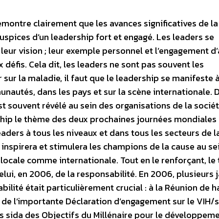
émontre clairement que les avances significatives de la
spices d’un leadership fort et engagé. Les leaders se
 leur vision ; leur exemple personnel et l’engagement d’a
 défis. Cela dit, les leaders ne sont pas souvent les
 sur la maladie, il faut que le leadership se manifeste 
unautés, dans les pays et sur la scène internationale. 
est souvent révélé au sein des organisations de la société
rship le thème des deux prochaines journées mondiales 
aders à tous les niveaux et dans tous les secteurs de l
inspirera et stimulera les champions de la cause au se
e locale comme internationale. Tout en le renforçant, l
celui, en 2006, de la responsabilité. En 2006, plusieurs 
abilité était particulièrement crucial : à la Réunion de h
n de l’importante Déclaration d’engagement sur le VIH/
 sida des Objectifs du Millénaire pour le développeme